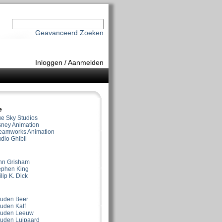
Geavanceerd Zoeken
Inloggen
/
Aanmelden
e
ue Sky Studios
sney Animation
eamworks Animation
dio Ghibli
hn Grisham
ephen King
lip K. Dick
uden Beer
uden Kalf
uden Leeuw
uden Luipaard