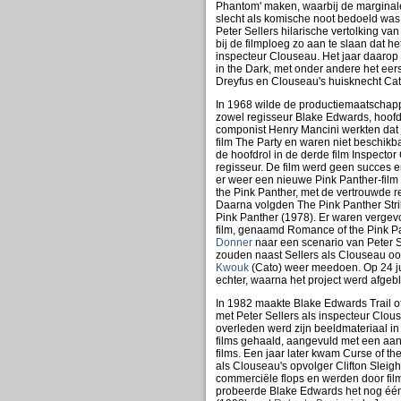
Phantom' maken, waarbij de marginale
slecht als komische noot bedoeld was.
Peter Sellers hilarische vertolking van
bij de filmploeg zo aan te slaan dat 
inspecteur Clouseau. Het jaar daarop 
in the Dark, met onder andere het eer
Dreyfus en Clouseau's huisknecht Cat
In 1968 wilde de productiemaatschapp
zowel regisseur Blake Edwards, hoofdr
componist Henry Mancini werkten dat
film The Party en waren niet beschik
de hoofdrol in de derde film Inspecto
regisseur. De film werd geen succes e
er weer een nieuwe Pink Panther-film 
the Pink Panther, met de vertrouwde r
Daarna volgden The Pink Panther Stri
Pink Panther (1978). Er waren vergev
film, genaamd Romance of the Pink P
Donner
naar een scenario van Peter S
zouden naast Sellers als Clouseau o
Kwouk
(Cato) weer meedoen. Op 24 jul
echter, waarna het project werd afgeb
In 1982 maakte Blake Edwards Trail of 
met Peter Sellers als inspecteur Clou
overleden werd zijn beeldmateriaal in
films gehaald, aangevuld met een aant
films. Een jaar later kwam Curse of th
als Clouseau's opvolger Clifton Sleig
commerciële flops en werden door filmcr
probeerde Blake Edwards het nog één 