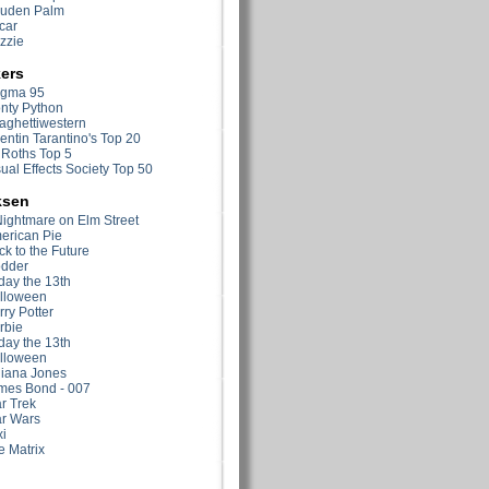
uden Palm
car
zzie
ers
gma 95
nty Python
aghettiwestern
entin Tarantino's Top 20
 Roths Top 5
ual Effects Society Top 50
ksen
Nightmare on Elm Street
erican Pie
k to the Future
odder
day the 13th
lloween
ry Potter
rbie
day the 13th
lloween
diana Jones
mes Bond - 007
r Trek
ar Wars
i
e Matrix