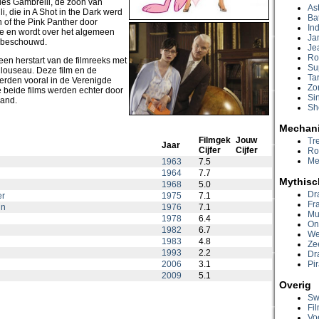
es Gambrelli, de zoon van
Ast
, die in A Shot in the Dark werd
Ba
 of the Pink Panther door
In
pte en wordt over het algemeen
Ja
m beschouwd.
Je
Ro
en herstart van de filmreeks met
Su
louseau. Deze film en de
Ta
erden vooral in de Verenigde
Zo
e beide films werden echter door
Si
rand.
Sh
Mechan
Filmgek
Jouw
Tr
Jaar
Cijfer
Cijfer
Ro
Me
1963
7.5
1964
7.7
Mythisc
1968
5.0
Dr
er
1975
7.1
Fr
in
1976
7.1
Mu
1978
6.4
On
1982
6.7
We
1983
4.8
Ze
1993
2.2
Dr
2006
3.1
Pi
2009
5.1
Overig
Sw
Fi
Vo