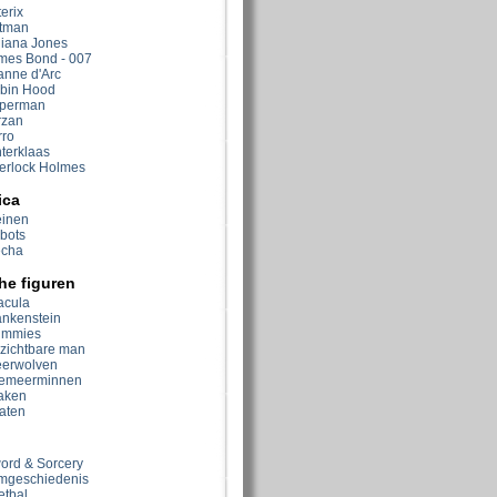
erix
tman
diana Jones
mes Bond - 007
anne d'Arc
bin Hood
perman
rzan
rro
nterklaas
erlock Holmes
ica
einen
bots
cha
he figuren
acula
ankenstein
mmies
zichtbare man
erwolven
emeerminnen
aken
raten
ord & Sorcery
lmgeschiedenis
etbal