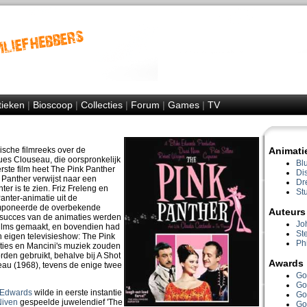
tieken
|
Bioscoop
|
Collecties
|
Forum
|
Games
|
TV
sche filmreeks over de
Animati
es Clouseau, die oorspronkelijk
Bl
erste film heet The Pink Panther
Di
 Panther verwijst naar een
Dr
er is te zien. Friz Freleng en
Stu
nter-animatie uit de
mponeerde de overbekende
Auteurs
succes van de animaties werden
Jo
films gemaakt, en bovendien had
St
 eigen televisieshow: The Pink
Phi
ies en Mancini's muziek zouden
rden gebruikt, behalve bij A Shot
Awards
eau (1968), tevens de enige twee
Go
Go
 Edwards
wilde in eerste instantie
Go
Niven
gespeelde juwelendief 'The
Go