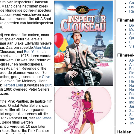
 rol van inspecteur Clouseau
Go
 Maar tijdens het filmen bleek
Os
 de klungelige politie-inspecteur
Ra
het accent werd verschoven naar
kwam de tweede film uit: A Shot
Filmmak
ste optreden van hoofdinspecteur
Do
o.
Mo
Sp
ij een derde film maken, maar
Qu
olspeler Peter Sellers als
Eli
 jaar aan Blake Edwards nieuwe
Vis
baar. Daarom speelde
Alan Arkin
r Clouseau, met
Bud Yorkin
als
Filmree
n het zou tot 1975 duren voordat
uitkwam. Dit was The Return of
A 
egisseur en hoofrolspelers.
Am
kes Again en Revenge of the
Bac
orderde plannen voor een 7e
Fl
anther, geregisseerd door
Clive
Fri
ellers en Jim Moloney. Hierin
Ha
ok
Herbert Lom
(Dreyfus) en
Burt
Har
i 1980 overleed Peter Sellers
He
lazen.
Fri
Ha
the Pink Panther, de laatste film
In
seau. Omdat Peter Sellers was
Ja
 deze film uit de voorgaande
Sta
al ongebruikte scènes uit die
St
e Pink Panther uit, met
Ted Wass
Tax
h. Beide films werden
Th
itici verguisd. 10 jaar later
keer: Son of the Pink Panther
Helden