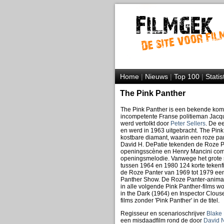
Home
|
Nieuws
|
Top 100
|
Statis
The Pink Panther
The Pink Panther is een bekende komi
incompetente Franse politieman Jacqu
werd vertolkt door
Peter Sellers
. De e
en werd in 1963 uitgebracht. The Pink
kostbare diamant, waarin een roze pant
David H. DePatie tekenden de Roze Pa
openingsscène en Henry Mancini co
openingsmelodie. Vanwege het grote 
tussen 1964 en 1980 124 korte teken
de Roze Panter van 1969 tot 1979 een
Panther Show. De Roze Panter-animat
in alle volgende Pink Panther-films wo
in the Dark (1964) en Inspector Clous
films zonder 'Pink Panther' in de titel.
Regisseur en scenarioschrijver
Blake
een misdaadfilm rond de door
David 