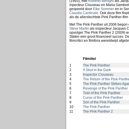
(1993), met
Roberto Benigni
als Jacqu
inpecteur Clouseau en Maria Gambrelli
gespeeld door
Elke Sommer
en in Son
Claudia Cardinale
. Ook deze film flo
als de allerslechtste Pink Panther-fil
Met The Pink Panther uit 2006 begon e
Steve Martin
als inspecteur Jacques C
opvolger The Pink Panther 2 (2009) w
Staten een groot financieel succes. D
filmcritici en filmfora wereldwijd afgeb
Filmtitel
1
The Pink Panther
2
A Shot in the Dark
3
Inspector Clouseau
4
The Return of the Pink Panth
5
The Pink Panther Strikes Aga
6
Revenge of the Pink Panther
7
Trail of the Pink Panther
8
Curse of the Pink Panther
9
Son of the Pink Panther
10
The Pink Panther
11
The Pink Panther 2