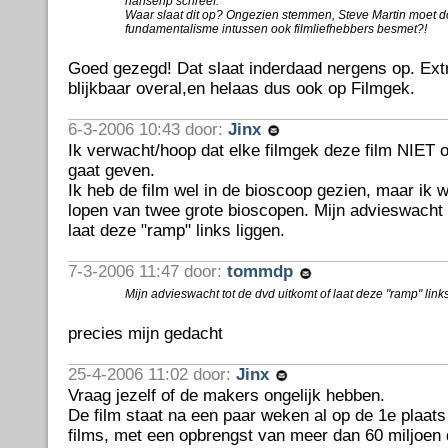
hansenp schreef:
Waar slaat dit op? Ongezien stemmen, Steve Martin moet d
fundamentalisme intussen ook filmliefhebbers besmet?!
Goed gezegd! Dat slaat inderdaad nergens op. Extr
blijkbaar overal,en helaas dus ook op Filmgek.
6-3-2006 10:43 door:
Jinx
Ik verwacht/hoop dat elke filmgek deze film NIET o
gaat geven.
Ik heb de film wel in de bioscoop gezien, maar ik
lopen van twee grote bioscopen. Mijn advieswacht 
laat deze "ramp" links liggen.
7-3-2006 11:47 door:
tommdp
Mijn advieswacht tot de dvd uitkomt of laat deze "ramp" links
precies mijn gedacht
25-4-2006 11:02 door:
Jinx
Vraag jezelf of de makers ongelijk hebben.
De film staat na een paar weken al op de 1e plaat
films, met een opbrengst van meer dan 60 miljoen d