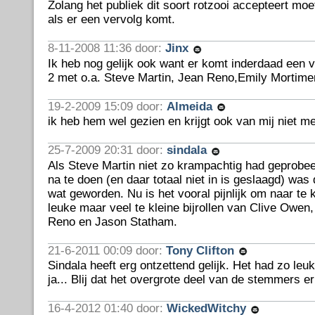
Zolang het publiek dit soort rotzooi accepteert moet
als er een vervolg komt.
8-11-2008 11:36 door:
Jinx
Ik heb nog gelijk ook want er komt inderdaad een v
2 met o.a. Steve Martin, Jean Reno,Emily Mortime
19-2-2009 15:09 door:
Almeida
ik heb hem wel gezien en krijgt ook van mij niet m
25-7-2009 20:31 door:
sindala
Als Steve Martin niet zo krampachtig had geprobee
na te doen (en daar totaal niet in is geslaagd) was
wat geworden. Nu is het vooral pijnlijk om naar te 
leuke maar veel te kleine bijrollen van Clive Owen
Reno en Jason Statham.
21-6-2011 00:09 door:
Tony Clifton
Sindala heeft erg ontzettend gelijk. Het had zo leu
ja... Blij dat het overgrote deel van de stemmers er
16-4-2012 01:40 door:
WickedWitchy