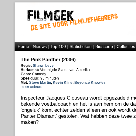
Home
|
Nieuws
|
Top 100
|
Statistieken
|
Bioscoop
|
Collecties
The Pink Panther (2006)
Regie:
Shawn Levy
Herkomst:
Verenigde Staten van Amerika
Genre
Comedy
Speelduur:
93 minuten
Met:
Steve Martin
,
Kevin Kline
,
Beyoncé Knowles
meer acteurs
Inspecteur Jacques Clouseau wordt opgezadeld m
bekende voetbalcoach en het is aan hem om de dad
'ongeluk' komt echter zelden alleen en ook wordt 
Panter Diamant' gestolen. Wat hebben deze twee z
maken?