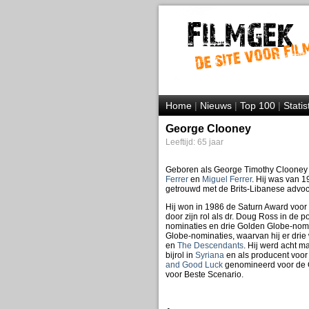
Home
|
Nieuws
|
Top 100
|
Statis
George Clooney
Leeftijd: 65 jaar
Geboren als George Timothy Clooney 
Ferrer
en
Miguel Ferrer
. Hij was van 1
getrouwd met de Brits-Libanese advo
Hij won in 1986 de Saturn Award voor 
door zijn rol als dr. Doug Ross in de 
nominaties en drie Golden Globe-nomi
Globe-nominaties, waarvan hij er drie 
en
The Descendants
. Hij werd acht 
bijrol in
Syriana
en als producent voor
and Good Luck
genomineerd voor de G
voor Beste Scenario.