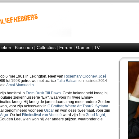
tieken
|
Bioscoop
|
Collecties
|
Forum
|
Games
|
TV
op 6 mei 1961 in Lexington. Neef van
Rosemary Clooney
,
José
989 tot 1993 getrouwd met actrice
Talia Balsam
en is sinds 2014
cate
Amal Alamuddin
.
zijn hoofdrol in
From Dusk Till Dawn
. Grote bekendheid kreeg hij
populaire ziekenhuisserie "ER", waarvoor hij twee Emmy-
naties kreeg. Hij kreeg de jaren daarna nog meer andere Golden
won, voor zijn acteerwerk in
O Brother, Where Art Thou?
,
Syriana
maal genomineerd voor een
Oscar
en won deze tweemaal, voor zijn
Argo
. Op het
Filmfestival van Venetië
werd zijn film
Good Night,
ouden Leeuw en won hij vier andere prijzen, waaronder die