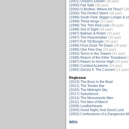
(2001) Ocean's Eleven
(39 jaar)
(2000) Fail Safe
(38 jaar)
(2000) O Brother, Where Art Thou?
(38
(2000) The Perfect Storm
(38 jaar)
(1999) South Park: Bigger Longer & U
(1999) Three Kings
(37 jaar)
(1998) The Thin Red Line
(36 jaar)
(1998) Out of Sight
(36 jaar)
(1997) Batman & Robin
(35 jaar)
(1997) The Peacemaker
(35 jaar)
(1997) Full Tilt Boogie
(35 jaar)
(1996) From Dusk Till Dawn
(34 jaar)
(1996) One Fine Day
(34 jaar)
(1993) Terror in the Towers
(31 jaar)
(1988) Return of the Killer Tomatoes!
(
(1987) Return to Horror High
(25 jaar)
(1986) Combat Academy
(24 jaar)
(1983) Grizzly II: The Concert
(21 jaar)
Regisseur
(2023) The Boys in the Boat
(2021) The Tender Bar
(2020) The Midnight Sky
(2017) Suburbicon
(2014) The Monuments Men
(2011) The Ides of March
(2008) Leatherheads
(2005) Good Night, And Good Luck
(2002) Confessions of a Dangerous M
IMDb