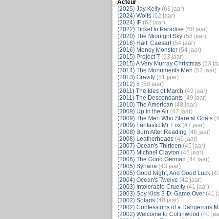
Acteur
(2025) Jay Kelly
(63 jaar)
(2024) Wolfs
(62 jaar)
(2024) IF
(62 jaar)
(2022) Ticket to Paradise
(60 jaar)
(2020) The Midnight Sky
(58 jaar)
(2016) Hail, Caesar!
(54 jaar)
(2016) Money Monster
(54 jaar)
(2015) Project T
(53 jaar)
(2015) A Very Murray Christmas
(53 ja
(2014) The Monuments Men
(52 jaar)
(2013) Gravity
(51 jaar)
(2012) 8
(50 jaar)
(2011) The Ides of March
(49 jaar)
(2011) The Descendants
(49 jaar)
(2010) The American
(48 jaar)
(2009) Up in the Air
(47 jaar)
(2009) The Men Who Stare at Goats
(4
(2009) Fantastic Mr. Fox
(47 jaar)
(2008) Burn After Reading
(46 jaar)
(2008) Leatherheads
(46 jaar)
(2007) Ocean's Thirteen
(45 jaar)
(2007) Michael Clayton
(45 jaar)
(2006) The Good German
(44 jaar)
(2005) Syriana
(43 jaar)
(2005) Good Night, And Good Luck
(43
(2004) Ocean's Twelve
(42 jaar)
(2003) Intolerable Cruelty
(41 jaar)
(2003) Spy Kids 3-D: Game Over
(41 j
(2002) Solaris
(40 jaar)
(2002) Confessions of a Dangerous M
(2002) Welcome to Collinwood
(40 jaa