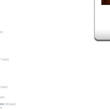
ar)
7 jaar)
 jaar)
aar)
ind
(40 jaar)
r)