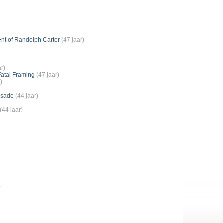
nt of Randolph Carter
(47 jaar)
ar)
Fatal Framing
(47 jaar)
)
usade
(44 jaar)
(44 jaar)
)
)