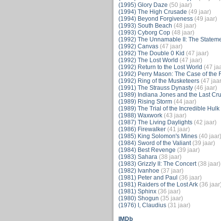
(1995) Glory Daze
(50 jaar)
(1994) The High Crusade
(49 jaar)
(1994) Beyond Forgiveness
(49 jaar)
(1993) South Beach
(48 jaar)
(1993) Cyborg Cop
(48 jaar)
(1992) The Unnamable II: The Stateme
(1992) Canvas
(47 jaar)
(1992) The Double 0 Kid
(47 jaar)
(1992) The Lost World
(47 jaar)
(1992) Return to the Lost World
(47 ja
(1992) Perry Mason: The Case of the 
(1992) Ring of the Musketeers
(47 jaar
(1991) The Strauss Dynasty
(46 jaar)
(1989) Indiana Jones and the Last Cr
(1989) Rising Storm
(44 jaar)
(1989) The Trial of the Incredible Hulk
(1988) Waxwork
(43 jaar)
(1987) The Living Daylights
(42 jaar)
(1986) Firewalker
(41 jaar)
(1985) King Solomon's Mines
(40 jaar
(1984) Sword of the Valiant
(39 jaar)
(1984) Best Revenge
(39 jaar)
(1983) Sahara
(38 jaar)
(1983) Grizzly II: The Concert
(38 jaar)
(1982) Ivanhoe
(37 jaar)
(1981) Peter and Paul
(36 jaar)
(1981) Raiders of the Lost Ark
(36 jaar
(1981) Sphinx
(36 jaar)
(1980) Shogun
(35 jaar)
(1976) I, Claudius
(31 jaar)
IMDb