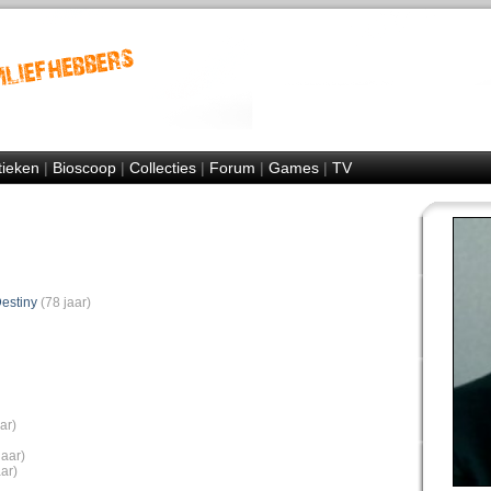
tieken
|
Bioscoop
|
Collecties
|
Forum
|
Games
|
TV
Destiny
(78 jaar)
ar)
jaar)
aar)