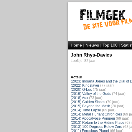
Home
|
Nieuws
|
Top 100
|
Statis
John Rhys-Davies
Leeftijd: 82 jaar
Acteur
(2023) Indiana Jones and the Dial of 
(2022) Kingslayer
(77 jaar)
(2020) G-Loc
(75 jaar)
(2019) Valley of the Gods
(74 jaar)
(2018) Aux
(73 jaar)
(2015) Golden Shoes
(70 jaar)
(2015) Beyond the Mask
(70 jaar)
(2014) Time Lapse
(69 jaar)
(2014) Metal Hurlant Chronicles
(69 ja
(2014) Apocalypse Pompeii
(69 jaar)
(2013) Return to the Hiding Place
(68 
(2013) 100 Degrees Below Zero
(68 j
(2011) Ferocious Planet
(66 jaar)