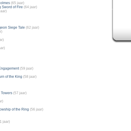
Holmes
(65 jaar)
 Sword of Fire
(64 jaar)
jaar)
geon Siege Tale
(62 jaar)
r)
ar)
aar)
l Engagement
(59 jaar)
rn of the King
(58 jaar)
o Towers
(57 jaar)
ar)
owship of the Ring
(56 jaar)
1 jaar)