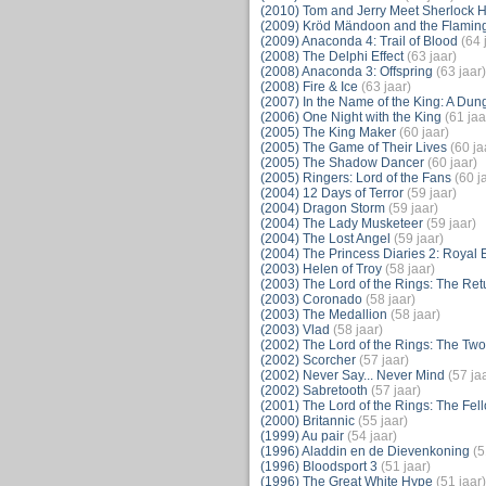
(2010) Tom and Jerry Meet Sherlock 
(2009) Kröd Mändoon and the Flaming
(2009) Anaconda 4: Trail of Blood
(64 
(2008) The Delphi Effect
(63 jaar)
(2008) Anaconda 3: Offspring
(63 jaar)
(2008) Fire & Ice
(63 jaar)
(2007) In the Name of the King: A Dun
(2006) One Night with the King
(61 jaa
(2005) The King Maker
(60 jaar)
(2005) The Game of Their Lives
(60 ja
(2005) The Shadow Dancer
(60 jaar)
(2005) Ringers: Lord of the Fans
(60 j
(2004) 12 Days of Terror
(59 jaar)
(2004) Dragon Storm
(59 jaar)
(2004) The Lady Musketeer
(59 jaar)
(2004) The Lost Angel
(59 jaar)
(2004) The Princess Diaries 2: Roya
(2003) Helen of Troy
(58 jaar)
(2003) The Lord of the Rings: The Retu
(2003) Coronado
(58 jaar)
(2003) The Medallion
(58 jaar)
(2003) Vlad
(58 jaar)
(2002) The Lord of the Rings: The Tw
(2002) Scorcher
(57 jaar)
(2002) Never Say... Never Mind
(57 ja
(2002) Sabretooth
(57 jaar)
(2001) The Lord of the Rings: The Fell
(2000) Britannic
(55 jaar)
(1999) Au pair
(54 jaar)
(1996) Aladdin en de Dievenkoning
(5
(1996) Bloodsport 3
(51 jaar)
(1996) The Great White Hype
(51 jaar)