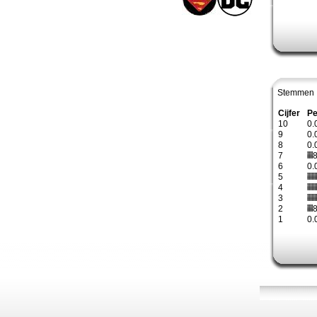
Stemmen 
Cijfer
Pe
10
0.
9
0.
8
0.
7
8
6
0.
5
4
3
2
8
1
0.