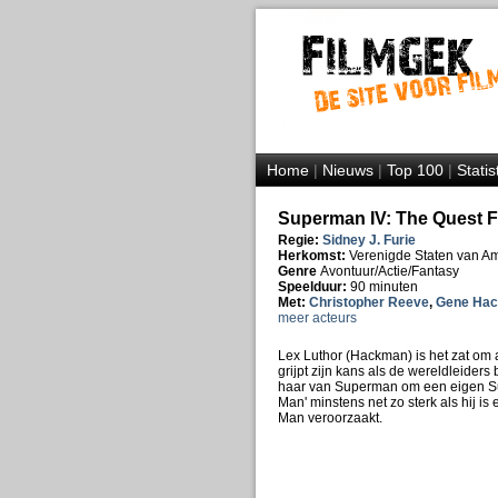
Home
|
Nieuws
|
Top 100
|
Statis
Superman IV: The Quest F
Regie:
Sidney J. Furie
Herkomst:
Verenigde Staten van A
Genre
Avontuur/Actie/Fantasy
Speelduur:
90 minuten
Met:
Christopher Reeve
,
Gene Ha
meer acteurs
Lex Luthor (Hackman) is het zat om
grijpt zijn kans als de wereldleiders
haar van Superman om een eigen Su
Man' minstens net zo sterk als hij is
Man veroorzaakt.