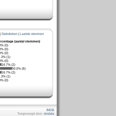
|
Statistieken
|
Laatste stemmen
rcentage (aantal stemmen)
0% (0)
0% (0)
0% (0)
.3% (1)
0% (0)
16.7% (2)
50.0% (6)
16.7% (2)
.3% (1)
0% (0)
IMDB
Toegevoegd door:
sindala