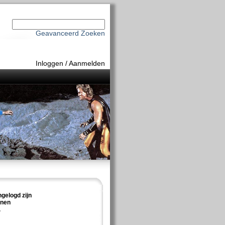
Geavanceerd Zoeken
Inloggen
/
Aanmelden
ngelogd zijn
nnen
.