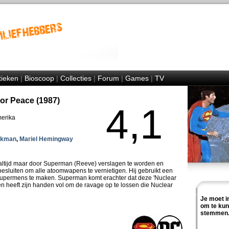
tieken
|
Bioscoop
|
Collecties
|
Forum
|
Games
|
TV
or Peace (1987)
4,1
merika
ckman
,
Mariel Hemingway
 altijd maar door Superman (Reeve) verslagen te worden en
 besluiten om alle atoomwapens te vernietigen. Hij gebruikt een
permens te maken. Superman komt erachter dat deze 'Nuclear
 en heeft zijn handen vol om de ravage op te lossen die Nuclear
Je moet i
om te ku
stemmen