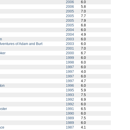
2006
6.0
2006
5.8
2005
7.0
2005
7.7
2005
7.9
2005
6.8
2004
6.0
2004
4.9
an
2003
6.0
dventures of Adam and Burt
2003
6.0
2001
7.0
oker
2000
6.7
1999
6.0
1998
6.0
1997
6.0
1997
4.0
1997
6.0
1997
4.7
ton
1996
6.0
1995
5.9
1993
7.5
1992
6.9
1992
6.0
kster
1991
6.5
1990
6.0
1989
7.5
1989
6.0
ace
1987
4.1