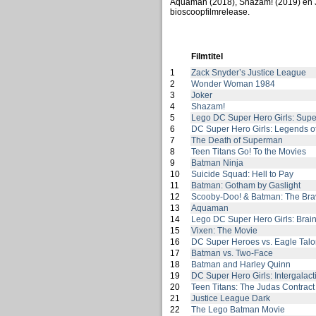
Aquaman (2018), Shazam! (2019) en J
bioscoopfilmrelease.
Filmtitel
1
Zack Snyder’s Justice League
2
Wonder Woman 1984
3
Joker
4
Shazam!
5
Lego DC Super Hero Girls: Super
6
DC Super Hero Girls: Legends of 
7
The Death of Superman
8
Teen Titans Go! To the Movies
9
Batman Ninja
10
Suicide Squad: Hell to Pay
11
Batman: Gotham by Gaslight
12
Scooby-Doo! & Batman: The Bra
13
Aquaman
14
Lego DC Super Hero Girls: Brain
15
Vixen: The Movie
16
DC Super Heroes vs. Eagle Talo
17
Batman vs. Two-Face
18
Batman and Harley Quinn
19
DC Super Hero Girls: Intergalac
20
Teen Titans: The Judas Contract
21
Justice League Dark
22
The Lego Batman Movie