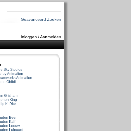
Geavanceerd Zoeken
Inloggen
/
Aanmelden
e
ue Sky Studios
sney Animation
eamworks Animation
dio Ghibli
hn Grisham
ephen King
lip K. Dick
uden Beer
uden Kalf
uden Leeuw
uden Luipaard