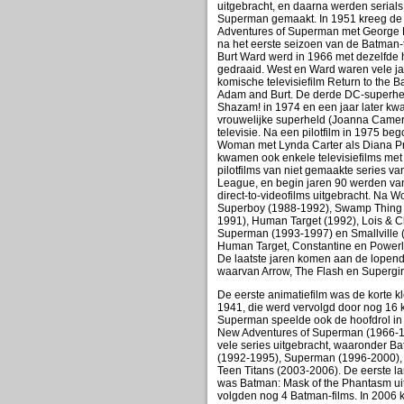
uitgebracht, en daarna werden serial
Superman gemaakt. In 1951 kreeg de pi
Adventures of Superman met George 
na het eerste seizoen van de Batman-
Burt Ward werd in 1966 met dezelfde 
gedraaid. West en Ward waren vele jar
komische televisiefilm Return to the 
Adam and Burt. De derde DC-superhel
Shazam! in 1974 en een jaar later kwa
vrouwelijke superheld (Joanna Camer
televisie. Na een pilotfilm in 1975 b
Woman met Lynda Carter als Diana P
kwamen ook enkele televisiefilms met 
pilotfilms van niet gemaakte series 
League, en begin jaren 90 werden van 
direct-to-videofilms uitgebracht. Na
Superboy (1988-1992), Swamp Thing 
1991), Human Target (1992), Lois & C
Superman (1993-1997) en Smallville (
Human Target, Constantine en Powerl
De laatste jaren komen aan de lopend
waarvan Arrow, The Flash en Supergirl
De eerste animatiefilm was de korte k
1941, die werd vervolgd door nog 16 
Superman speelde ook de hoofdrol in 
New Adventures of Superman (1966-19
vele series uitgebracht, waaronder B
(1992-1995), Superman (1996-2000), 
Teen Titans (2003-2006). De eerste l
was Batman: Mask of the Phantasm ui
volgden nog 4 Batman-films. In 2006