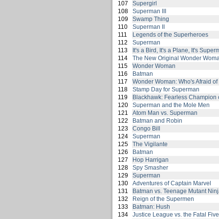
107
Supergirl
108
Superman III
109
Swamp Thing
110
Superman II
111
Legends of the Superheroes
112
Superman
113
It's a Bird, It's a Plane, It's Supe
114
The New Original Wonder Wom
115
Wonder Woman
116
Batman
117
Wonder Woman: Who's Afraid of
118
Stamp Day for Superman
119
Blackhawk: Fearless Champion 
120
Superman and the Mole Men
121
Atom Man vs. Superman
122
Batman and Robin
123
Congo Bill
124
Superman
125
The Vigilante
126
Batman
127
Hop Harrigan
128
Spy Smasher
129
Superman
130
Adventures of Captain Marvel
131
Batman vs. Teenage Mutant Ninja
132
Reign of the Supermen
133
Batman: Hush
134
Justice League vs. the Fatal Five