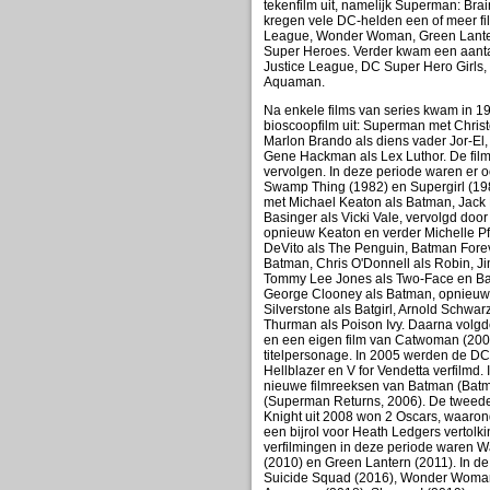
tekenfilm uit, namelijk Superman: Brai
kregen vele DC-helden een of meer fil
League, Wonder Woman, Green Lanter
Super Heroes. Verder kwam een aantal
Justice League, DC Super Hero Girls
Aquaman.
Na enkele films van series kwam in 1
bioscoopfilm uit: Superman met Chri
Marlon Brando als diens vader Jor-El,
Gene Hackman als Lex Luthor. De film 
vervolgen. In deze periode waren er 
Swamp Thing (1982) en Supergirl (19
met Michael Keaton als Batman, Jack 
Basinger als Vicki Vale, vervolgd doo
opnieuw Keaton en verder Michelle P
DeVito als The Penguin, Batman Forev
Batman, Chris O'Donnell als Robin, Ji
Tommy Lee Jones als Two-Face en Ba
George Clooney als Batman, opnieuw C
Silverstone als Batgirl, Arnold Schwa
Thurman als Poison Ivy. Daarna volgd
en een eigen film van Catwoman (2004
titelpersonage. In 2005 werden de DC
Hellblazer en V for Vendetta verfilmd
nieuwe filmreeksen van Batman (Bat
(Superman Returns, 2006). De tweed
Knight uit 2008 won 2 Oscars, waarond
een bijrol voor Heath Ledgers vertolk
verfilmingen in deze periode waren 
(2010) en Green Lantern (2011). In d
Suicide Squad (2016), Wonder Woman 