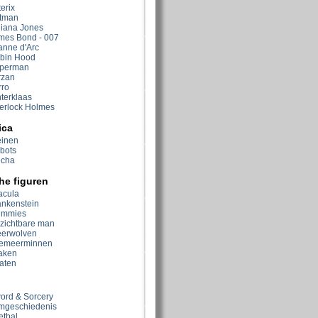
erix
tman
diana Jones
mes Bond - 007
anne d'Arc
bin Hood
perman
rzan
rro
nterklaas
erlock Holmes
ica
einen
bots
cha
he figuren
acula
ankenstein
mmies
zichtbare man
erwolven
emeerminnen
aken
raten
ord & Sorcery
lmgeschiedenis
etbal