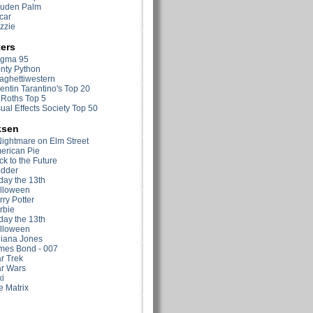
uden Palm
car
zzie
ers
gma 95
nty Python
aghettiwestern
entin Tarantino's Top 20
 Roths Top 5
ual Effects Society Top 50
ksen
Nightmare on Elm Street
erican Pie
k to the Future
odder
day the 13th
lloween
ry Potter
rbie
day the 13th
lloween
diana Jones
mes Bond - 007
r Trek
ar Wars
i
e Matrix