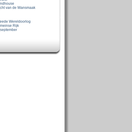
indhouse
cht van de Wansmaak
eede Wereldoorlog
meinse Rijk
 september