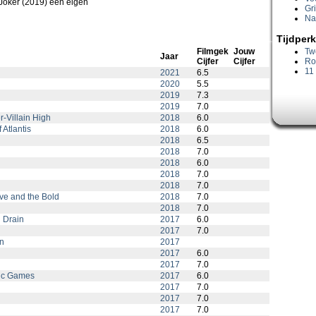
oker (2019) een eigen
Gr
Na
Tijdperk
Filmgek
Jouw
Tw
Jaar
Cijfer
Cijfer
Ro
11
2021
6.5
2020
5.5
2019
7.3
2019
7.0
-Villain High
2018
6.0
Atlantis
2018
6.0
2018
6.5
2018
7.0
2018
6.0
2018
7.0
2018
7.0
ve and the Bold
2018
7.0
2018
7.0
 Drain
2017
6.0
2017
7.0
n
2017
2017
6.0
2017
7.0
tic Games
2017
6.0
2017
7.0
2017
7.0
2017
7.0