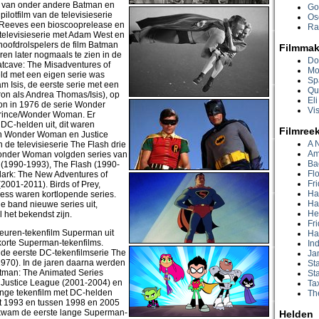
s van onder andere Batman en
Go
lotfilm van de televisieserie
Os
Reeves een bioscooprelease en
Ra
televisieserie met Adam West en
hoofdrolspelers de film Batman
Filmmak
en later nogmaals te zien in de
Do
Batcave: The Misadventures of
Mo
d met een eigen serie was
Sp
m Isis, de eerste serie met een
Qu
on als Andrea Thomas/Isis), op
Eli
egon in 1976 de serie Wonder
Vis
rince/Wonder Woman. Er
DC-helden uit, dit waren
Filmree
van Wonder Woman en Justice
A 
de televisieserie The Flash drie
Am
 Wonder Woman volgden series van
Bac
(1990-1993), The Flash (1990-
Fl
lark: The New Adventures of
Fri
2001-2011). Birds of Prey,
Ha
ess waren kortlopende series.
Har
e band nieuwe series uit,
He
 het bekendst zijn.
Fri
leuren-tekenfilm Superman uit
Ha
korte Superman-tekenfilms.
In
de eerste DC-tekenfilmserie The
Ja
70). In de jaren daarna werden
Sta
atman: The Animated Series
St
Justice League (2001-2004) en
Tax
ange tekenfilm met DC-helden
Th
t 1993 en tussen 1998 en 2005
 kwam de eerste lange Superman-
Helden