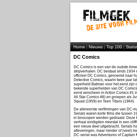
Home
|
Nieuws
|
Top 100
|
Statis
DC Comics
DC Comics is een van de oudste Amer
stripverhalen. DC bestaat sinds 1934
officieel DC Comics, genoemd naar h
Detective Comics, waarin twee jaar la
superheld Batman voor het eerst zijn
bekende superhelden van DC Comics z
eerst verscheen in Action Comics #1
All Star Comics #8) en groepen als Ju
Squad (1959) en Teen Titans (1964).
De allereerste verfilmingen van DC-ma
Serials waren korte films die tussen 1
in bioscopen werden gedraaid. Deze k
verhaal eindigden meestal in een cli
een nieuw deel uitgebracht. Serials 
afleveringen, maar minder of (veel) m
DC-serial was Adventures of Captain 