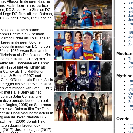
niac Attacks. In de jaren daarna
Ast
ms, zoals Teen Titans, Justice
Ba
n, DC Super Hero Girls en DC
In
 Lego DC-films uit, met Batman,
Ja
, DC Super Heroes, The Flash en
Je
Ro
Su
978 de eerste losstaande
Ta
stopher Reeve als Superman,
Zo
 Margot Kidder als Lois Lane en
Si
kreeg in de jaren 80 drie
Sh
ook verfilmingen van DC-helden
84). In 1989 kwam Batman uit,
Mechan
Nicholson als The Joker en Kim
Tr
r Batman Returns (1992) met
Ro
feiffer als Catwoman en Danny
Me
er (1995) met Val Kilmer als
m Carrey als The Riddler en
Mythisc
tman & Robin (1997) met
hris O'Donnell als Robin, Alicia
Dr
rzenegger als Mr. Freeze en Uma
Fr
en verfilmingen van Steel (1997)
Mu
) met Halle Berry als het
On
 comics John Constantine:
We
. In deze periode begonnen ook
Ze
man Begins, 2005) en Superman
Dr
e nieuwe Batman-film The Dark
Pi
er de Oscar voor beste acteur in
ing van de Joker. Nieuwe DC-
Overig
Watchmen (2009), Jonah Hex
Sw
e jaren daarna kregen ook
Fi
(2017), Justice League (2017),
Vo