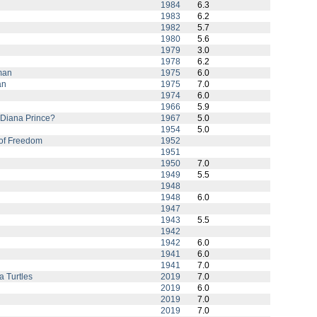
1984
6.3
1983
6.2
1982
5.7
1980
5.6
1979
3.0
1978
6.2
rman
1975
6.0
an
1975
7.0
1974
6.0
1966
5.9
 Diana Prince?
1967
5.0
1954
5.0
of Freedom
1952
1951
1950
7.0
1949
5.5
1948
1948
6.0
1947
1943
5.5
1942
1942
6.0
1941
6.0
1941
7.0
 Turtles
2019
7.0
2019
6.0
2019
7.0
2019
7.0