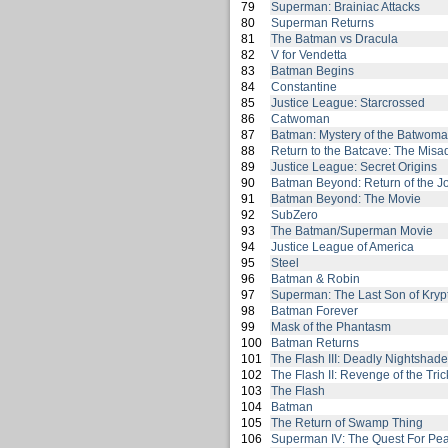
79
Superman: Brainiac Attacks
80
Superman Returns
81
The Batman vs Dracula
82
V for Vendetta
83
Batman Begins
84
Constantine
85
Justice League: Starcrossed
86
Catwoman
87
Batman: Mystery of the Batwom
88
Return to the Batcave: The Misa
89
Justice League: Secret Origins
90
Batman Beyond: Return of the J
91
Batman Beyond: The Movie
92
SubZero
93
The Batman/Superman Movie
94
Justice League of America
95
Steel
96
Batman & Robin
97
Superman: The Last Son of Kryp
98
Batman Forever
99
Mask of the Phantasm
100
Batman Returns
101
The Flash III: Deadly Nightshade
102
The Flash II: Revenge of the Tric
103
The Flash
104
Batman
105
The Return of Swamp Thing
106
Superman IV: The Quest For Pe