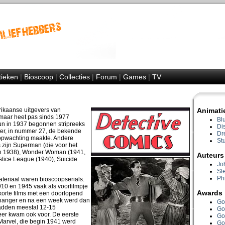
tieken
|
Bioscoop
|
Collecties
|
Forum
|
Games
|
TV
ikaanse uitgevers van
Animati
 maar heet pas sinds 1977
Bl
un in 1937 begonnen stripreeks
Di
ter, in nummer 27, de bekende
Dr
 opwachting maakte. Andere
Stu
ijn Superman (die voor het
 in 1938), Wonder Woman (1941,
Auteurs
stice League (1940), Suicide
Jo
St
Phi
teriaal waren bioscoopserials.
910 en 1945 vaak als voorfilmpje
Awards
orte films met een doorlopend
ffhanger en na een week werd dan
Go
hadden meestal 12-15
Go
eer kwam ook voor. De eerste
Go
Marvel, die begin 1941 werd
Go