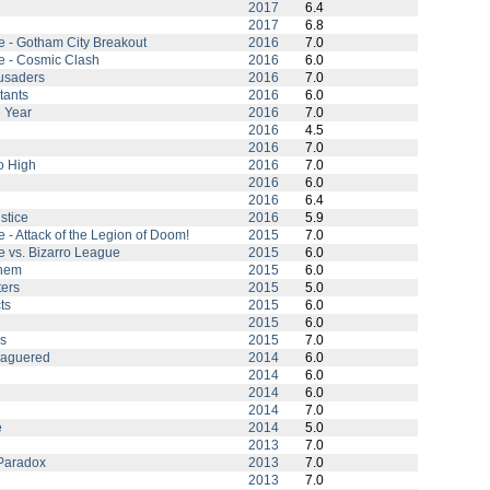
2017
6.4
2017
6.8
 - Gotham City Breakout
2016
7.0
e - Cosmic Clash
2016
6.0
usaders
2016
7.0
tants
2016
6.0
e Year
2016
7.0
2016
4.5
2016
7.0
o High
2016
7.0
2016
6.0
2016
6.4
stice
2016
5.9
- Attack of the Legion of Doom!
2015
7.0
 vs. Bizarro League
2015
6.0
yhem
2015
6.0
ers
2015
5.0
ts
2015
6.0
2015
6.0
is
2015
7.0
eaguered
2014
6.0
2014
6.0
2014
6.0
2014
7.0
e
2014
5.0
2013
7.0
 Paradox
2013
7.0
2013
7.0