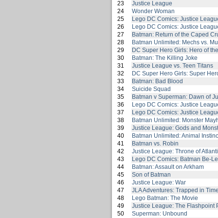
23
Justice League
24
Wonder Woman
25
Lego DC Comics: Justice League
26
Lego DC Comics: Justice Leagu
27
Batman: Return of the Caped Cr
28
Batman Unlimited: Mechs vs. Mu
29
DC Super Hero Girls: Hero of th
30
Batman: The Killing Joke
31
Justice League vs. Teen Titans
32
DC Super Hero Girls: Super Her
33
Batman: Bad Blood
34
Suicide Squad
35
Batman v Superman: Dawn of Ju
36
Lego DC Comics: Justice League 
37
Lego DC Comics: Justice League
38
Batman Unlimited: Monster Ma
39
Justice League: Gods and Monst
40
Batman Unlimited: Animal Instinc
41
Batman vs. Robin
42
Justice League: Throne of Atlant
43
Lego DC Comics: Batman Be-L
44
Batman: Assault on Arkham
45
Son of Batman
46
Justice League: War
47
JLA Adventures: Trapped in Tim
48
Lego Batman: The Movie
49
Justice League: The Flashpoint
50
Superman: Unbound