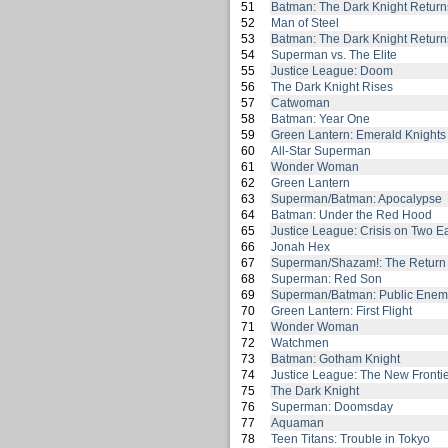
51
Batman: The Dark Knight Returns
52
Man of Steel
53
Batman: The Dark Knight Returns
54
Superman vs. The Elite
55
Justice League: Doom
56
The Dark Knight Rises
57
Catwoman
58
Batman: Year One
59
Green Lantern: Emerald Knights
60
All-Star Superman
61
Wonder Woman
62
Green Lantern
63
Superman/Batman: Apocalypse
64
Batman: Under the Red Hood
65
Justice League: Crisis on Two E
66
Jonah Hex
67
Superman/Shazam!: The Return 
68
Superman: Red Son
69
Superman/Batman: Public Enem
70
Green Lantern: First Flight
71
Wonder Woman
72
Watchmen
73
Batman: Gotham Knight
74
Justice League: The New Frontie
75
The Dark Knight
76
Superman: Doomsday
77
Aquaman
78
Teen Titans: Trouble in Tokyo