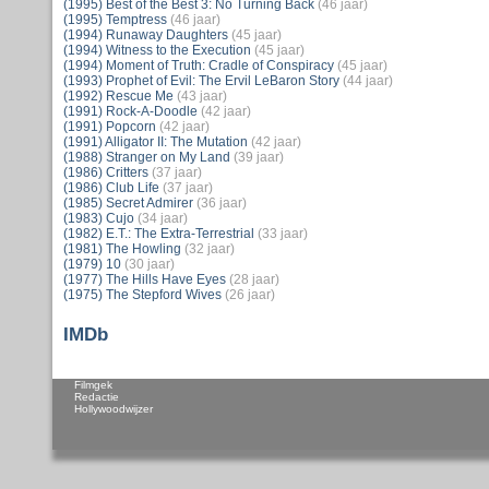
(1995) Best of the Best 3: No Turning Back
(46 jaar)
(1995) Temptress
(46 jaar)
(1994) Runaway Daughters
(45 jaar)
(1994) Witness to the Execution
(45 jaar)
(1994) Moment of Truth: Cradle of Conspiracy
(45 jaar)
(1993) Prophet of Evil: The Ervil LeBaron Story
(44 jaar)
(1992) Rescue Me
(43 jaar)
(1991) Rock-A-Doodle
(42 jaar)
(1991) Popcorn
(42 jaar)
(1991) Alligator II: The Mutation
(42 jaar)
(1988) Stranger on My Land
(39 jaar)
(1986) Critters
(37 jaar)
(1986) Club Life
(37 jaar)
(1985) Secret Admirer
(36 jaar)
(1983) Cujo
(34 jaar)
(1982) E.T.: The Extra-Terrestrial
(33 jaar)
(1981) The Howling
(32 jaar)
(1979) 10
(30 jaar)
(1977) The Hills Have Eyes
(28 jaar)
(1975) The Stepford Wives
(26 jaar)
IMDb
Filmgek
Redactie
Hollywoodwijzer