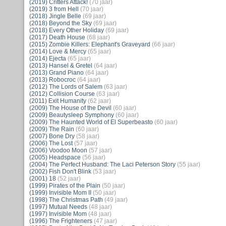
(2019) Critters Attack!
(70 jaar)
(2019) 3 from Hell
(70 jaar)
(2018) Jingle Belle
(69 jaar)
(2018) Beyond the Sky
(69 jaar)
(2018) Every Other Holiday
(69 jaar)
(2017) Death House
(68 jaar)
(2015) Zombie Killers: Elephant's Graveyard
(66 jaar)
(2014) Love & Mercy
(65 jaar)
(2014) Ejecta
(65 jaar)
(2013) Hansel & Gretel
(64 jaar)
(2013) Grand Piano
(64 jaar)
(2013) Robocroc
(64 jaar)
(2012) The Lords of Salem
(63 jaar)
(2012) Collision Course
(63 jaar)
(2011) Exit Humanity
(62 jaar)
(2009) The House of the Devil
(60 jaar)
(2009) Beautysleep Symphony
(60 jaar)
(2009) The Haunted World of El Superbeasto
(60 jaar)
(2009) The Rain
(60 jaar)
(2007) Bone Dry
(58 jaar)
(2006) The Lost
(57 jaar)
(2006) Voodoo Moon
(57 jaar)
(2005) Headspace
(56 jaar)
(2004) The Perfect Husband: The Laci Peterson Story
(55 jaar)
(2002) Fish Don't Blink
(53 jaar)
(2001) 18
(52 jaar)
(1999) Pirates of the Plain
(50 jaar)
(1999) Invisible Mom II
(50 jaar)
(1998) The Christmas Path
(49 jaar)
(1997) Mutual Needs
(48 jaar)
(1997) Invisible Mom
(48 jaar)
(1996) The Frighteners
(47 jaar)