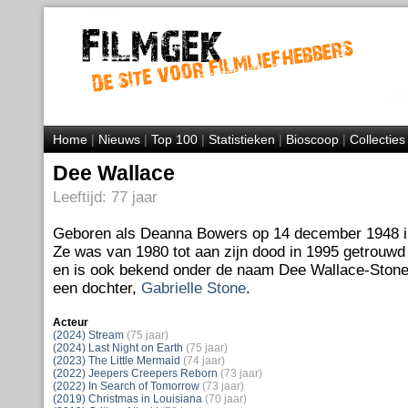
Home
|
Nieuws
|
Top 100
|
Statistieken
|
Bioscoop
|
Collecties
Dee Wallace
Leeftijd: 77 jaar
Geboren als Deanna Bowers op 14 december 1948 i
Ze was van 1980 tot aan zijn dood in 1995 getrouw
en is ook bekend onder de naam Dee Wallace-Ston
een dochter,
Gabrielle Stone
.
Acteur
(2024) Stream
(75 jaar)
(2024) Last Night on Earth
(75 jaar)
(2023) The Little Mermaid
(74 jaar)
(2022) Jeepers Creepers Reborn
(73 jaar)
(2022) In Search of Tomorrow
(73 jaar)
(2019) Christmas in Louisiana
(70 jaar)