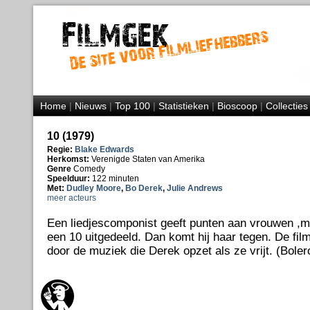
Home
|
Nieuws
|
Top 100
|
Statistieken
|
Bioscoop
|
Collecties
10 (1979)
Regie:
Blake Edwards
Herkomst:
Verenigde Staten van Amerika
Genre
Comedy
Speelduur:
122 minuten
Met:
Dudley Moore
,
Bo Derek
,
Julie Andrews
meer acteurs
Een liedjescomponist geeft punten aan vrouwen ,ma
een 10 uitgedeeld. Dan komt hij haar tegen. De fil
door de muziek die Derek opzet als ze vrijt. (Bole