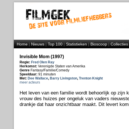
Home
|
Nieuws
|
Top 100
|
Statistieken
|
Bioscoop
|
Collecties
Invisible Mom (1997)
Regie:
Fred Olen Ray
Herkomst:
Verenigde Staten van Amerika
Genre
Fantasy/Familie/Comedy
Speelduur:
91 minuten
Met:
Dee Wallace
,
Barry Livingston
,
Trenton Knight
meer acteurs
Het leven van een familie wordt behoorlijk op zijn
vrouw des huizes per ongeluk van vaders nieuwste 
drankje dat haar onzichtbaar maakt. Dit levert kom