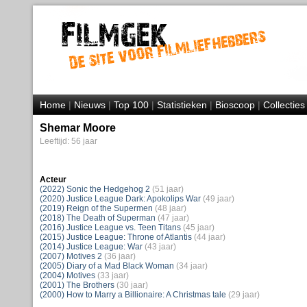
Home
|
Nieuws
|
Top 100
|
Statistieken
|
Bioscoop
|
Collecties
Shemar Moore
Leeftijd: 56 jaar
Acteur
(2022) Sonic the Hedgehog 2
(51 jaar)
(2020) Justice League Dark: Apokolips War
(49 jaar)
(2019) Reign of the Supermen
(48 jaar)
(2018) The Death of Superman
(47 jaar)
(2016) Justice League vs. Teen Titans
(45 jaar)
(2015) Justice League: Throne of Atlantis
(44 jaar)
(2014) Justice League: War
(43 jaar)
(2007) Motives 2
(36 jaar)
(2005) Diary of a Mad Black Woman
(34 jaar)
(2004) Motives
(33 jaar)
(2001) The Brothers
(30 jaar)
(2000) How to Marry a Billionaire: A Christmas tale
(29 jaar)