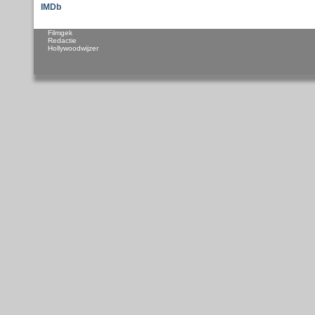
IMDb
Filmgek
Redactie
Hollywoodwijzer