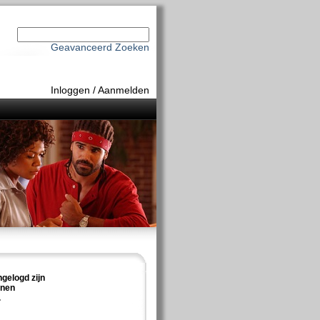
Geavanceerd Zoeken
Inloggen
/
Aanmelden
ngelogd zijn
nnen
.