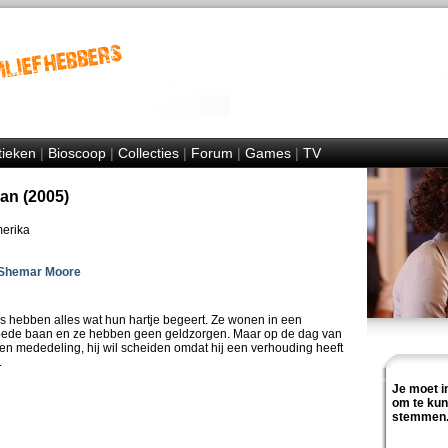
tieken
|
Bioscoop
|
Collecties
|
Forum
|
Games
|
TV
an (2005)
merika
Shemar Moore
 hebben alles wat hun hartje begeert. Ze wonen in een
goede baan en ze hebben geen geldzorgen. Maar op de dag van
een mededeling, hij wil scheiden omdat hij een verhouding heeft
.
Je moet i
om te ku
stemmen