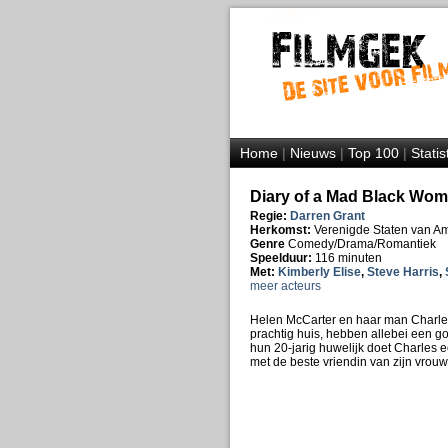
Home
|
Nieuws
|
Top 100
|
Statis
Diary of a Mad Black Wom
Regie:
Darren Grant
Herkomst:
Verenigde Staten van A
Genre
Comedy/Drama/Romantiek
Speelduur:
116 minuten
Met:
Kimberly Elise
,
Steve Harris
,
meer acteurs
Helen McCarter en haar man Charles
prachtig huis, hebben allebei een 
hun 20-jarig huwelijk doet Charles 
met de beste vriendin van zijn vrouw