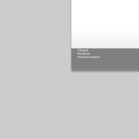
Filmgek
Redactie
Hollywoodwijzer