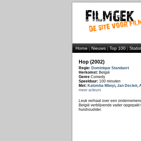
Home
|
Nieuws
|
Top 100
|
Statis
Hop (2002)
Regie:
Dominique Standaert
Herkomst:
België
Genre
Comedy
Speelduur:
100 minuten
Met:
Kalomba Mboyi
,
Jan Decleir
,
A
meer acteurs
Leuk verhaal over een ondernemend B
België verblijvende vader opgepakt w
huishoudster.