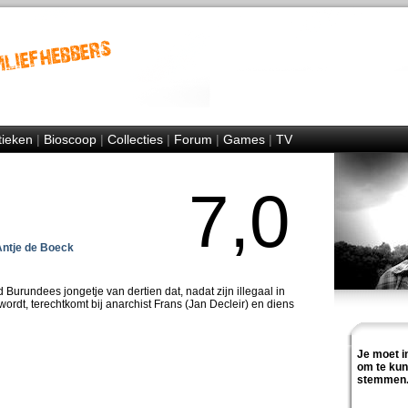
tieken
|
Bioscoop
|
Collecties
|
Forum
|
Games
|
TV
7,0
ntje de Boeck
urundees jongetje van dertien dat, nadat zijn illegaal in
ordt, terechtkomt bij anarchist Frans (Jan Decleir) en diens
Je moet i
om te ku
stemmen