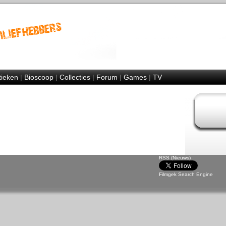
tieken
|
Bioscoop
|
Collecties
|
Forum
|
Games
|
TV
RSS (Nieuws)
Filmgek Search Engine