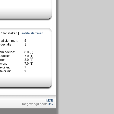
| Statistieken |
Laatste stemmen
ntal stemmen:
5
deviatie:
1
emiddelde:
8.0 (5)
dactie:
7.0 (1)
nnen:
8.0 (4)
uwen:
7.0 (1)
 cijfer:
7
e cijfer:
9
IMDB
Toegevoegd door:
Jinx