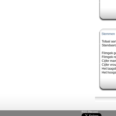
Stemmen
Totaal aa
Standaard
Filmgek g
Filmgek re
Cijfer ma
Cijfer vro
Het laagste
Het hoogst
RSS (Nieuws)