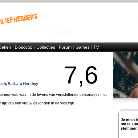
tieken
|
Bioscoop
|
Collecties
|
Forum
|
Games
|
TV
7,6
ush
,
Barbara Hershey
spinnenweb waarin de levens van verschillende personages met
t lijk van een vrouw gevonden in de woestijn.
Je moet i
om te ku
stemmen