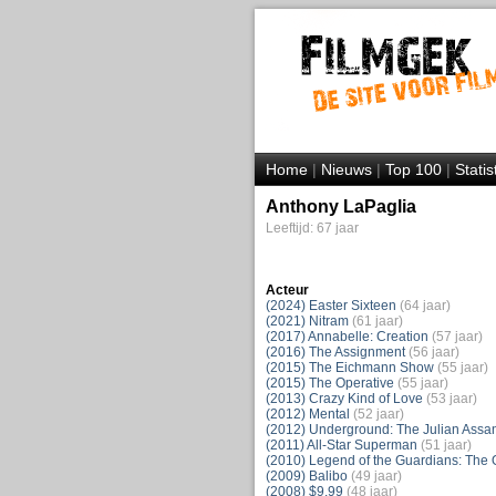
Home
|
Nieuws
|
Top 100
|
Statis
Anthony LaPaglia
Leeftijd: 67 jaar
Acteur
(2024) Easter Sixteen
(64 jaar)
(2021) Nitram
(61 jaar)
(2017) Annabelle: Creation
(57 jaar)
(2016) The Assignment
(56 jaar)
(2015) The Eichmann Show
(55 jaar)
(2015) The Operative
(55 jaar)
(2013) Crazy Kind of Love
(53 jaar)
(2012) Mental
(52 jaar)
(2012) Underground: The Julian Assa
(2011) All-Star Superman
(51 jaar)
(2010) Legend of the Guardians: The 
(2009) Balibo
(49 jaar)
(2008) $9.99
(48 jaar)