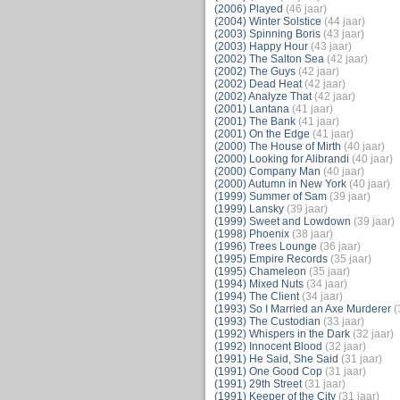
(2006) Played
(46 jaar)
(2004) Winter Solstice
(44 jaar)
(2003) Spinning Boris
(43 jaar)
(2003) Happy Hour
(43 jaar)
(2002) The Salton Sea
(42 jaar)
(2002) The Guys
(42 jaar)
(2002) Dead Heat
(42 jaar)
(2002) Analyze That
(42 jaar)
(2001) Lantana
(41 jaar)
(2001) The Bank
(41 jaar)
(2001) On the Edge
(41 jaar)
(2000) The House of Mirth
(40 jaar)
(2000) Looking for Alibrandi
(40 jaar)
(2000) Company Man
(40 jaar)
(2000) Autumn in New York
(40 jaar)
(1999) Summer of Sam
(39 jaar)
(1999) Lansky
(39 jaar)
(1999) Sweet and Lowdown
(39 jaar)
(1998) Phoenix
(38 jaar)
(1996) Trees Lounge
(36 jaar)
(1995) Empire Records
(35 jaar)
(1995) Chameleon
(35 jaar)
(1994) Mixed Nuts
(34 jaar)
(1994) The Client
(34 jaar)
(1993) So I Married an Axe Murderer
(
(1993) The Custodian
(33 jaar)
(1992) Whispers in the Dark
(32 jaar)
(1992) Innocent Blood
(32 jaar)
(1991) He Said, She Said
(31 jaar)
(1991) One Good Cop
(31 jaar)
(1991) 29th Street
(31 jaar)
(1991) Keeper of the City
(31 jaar)