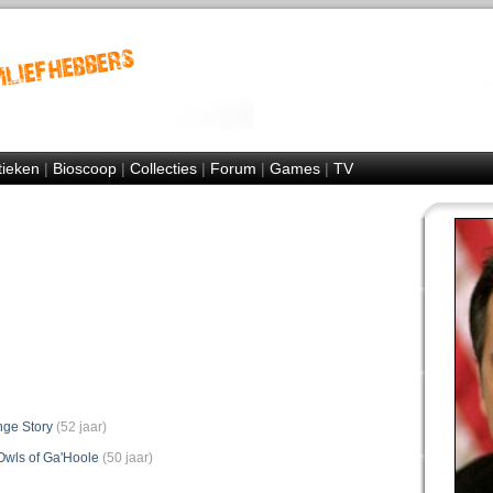
tieken
|
Bioscoop
|
Collecties
|
Forum
|
Games
|
TV
nge Story
(52 jaar)
Owls of Ga'Hoole
(50 jaar)