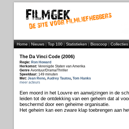
Home
|
Nieuws
|
Top 100
|
Statistieken
|
Bioscoop
|
Collecties
The Da Vinci Code (2006)
Regie:
Ron Howard
Herkomst:
Verenigde Staten van Amerika
Genre
Avontuur/Drama/Thriller
Speelduur:
149 minuten
Met:
Jean Reno
,
Audrey Tautou
,
Tom Hanks
meer acteurs
Een moord in het Louvre en aanwijzingen in de schi
leiden tot de ontdekking van een geheim dat al voo
beschermd door een geheime organisatie.
Het geheim kan een zware klap toebrengen aan het c