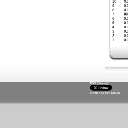
10
0.
9
0.
8
0.
7
6
0.
5
0.
4
0.
3
0.
2
0.
1
0.
RSS (Nieuws)
Filmgek Search Engine