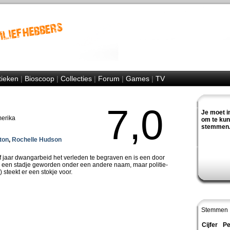
tieken
|
Bioscoop
|
Collecties
|
Forum
|
Games
|
TV
7,0
Je moet i
merika
om te ku
stemmen
ton
,
Rochelle Hudson
jf jaar dwangarbeid het verleden te begraven en is een door
een stadje geworden onder een andere naam, maar politie-
 steekt er een stokje voor.
Stemmen 
Cijfer
Pe