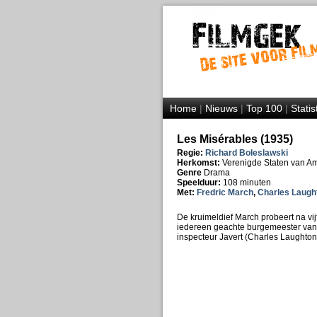
Home
|
Nieuws
|
Top 100
|
Statis
Les Misérables (1935)
Regie:
Richard Boleslawski
Herkomst:
Verenigde Staten van A
Genre
Drama
Speelduur:
108 minuten
Met:
Fredric March
,
Charles Laugh
De kruimeldief March probeert na vi
iedereen geachte burgemeester van 
inspecteur Javert (Charles Laughton)