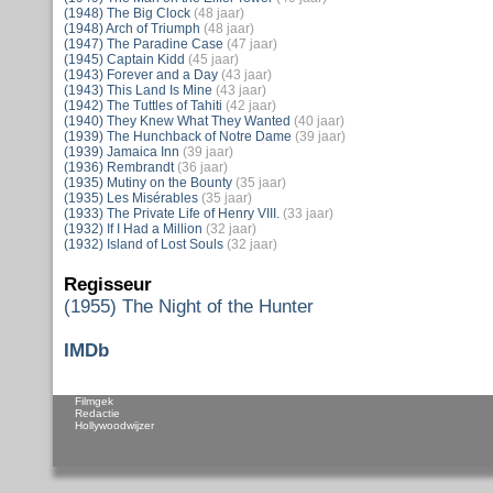
(1948) The Big Clock
(48 jaar)
(1948) Arch of Triumph
(48 jaar)
(1947) The Paradine Case
(47 jaar)
(1945) Captain Kidd
(45 jaar)
(1943) Forever and a Day
(43 jaar)
(1943) This Land Is Mine
(43 jaar)
(1942) The Tuttles of Tahiti
(42 jaar)
(1940) They Knew What They Wanted
(40 jaar)
(1939) The Hunchback of Notre Dame
(39 jaar)
(1939) Jamaica Inn
(39 jaar)
(1936) Rembrandt
(36 jaar)
(1935) Mutiny on the Bounty
(35 jaar)
(1935) Les Misérables
(35 jaar)
(1933) The Private Life of Henry VIII.
(33 jaar)
(1932) If I Had a Million
(32 jaar)
(1932) Island of Lost Souls
(32 jaar)
Regisseur
(1955) The Night of the Hunter
IMDb
Filmgek
Redactie
Hollywoodwijzer