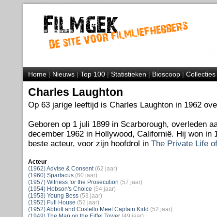
Home
|
Nieuws
|
Top 100
|
Statistieken
|
Bioscoop
|
Collecties
Charles Laughton
Op 63 jarige leeftijd is Charles Laughton in 1962 ove
Geboren op 1 juli 1899 in Scarborough, overleden a
december 1962 in Hollywood, Californië. Hij won in
beste acteur, voor zijn hoofdrol in
The Private Life o
Acteur
(1962) Advise & Consent
(62 jaar)
(1960) Spartacus
(60 jaar)
(1957) Witness for the Prosecution
(57 jaar)
(1954) Hobson's Choice
(54 jaar)
(1953) Young Bess
(53 jaar)
(1952) Full House
(52 jaar)
(1952) Abbott and Costello Meet Captain Kidd
(52 jaar)
(1949) The Man on the Eiffel Tower
(49 jaar)