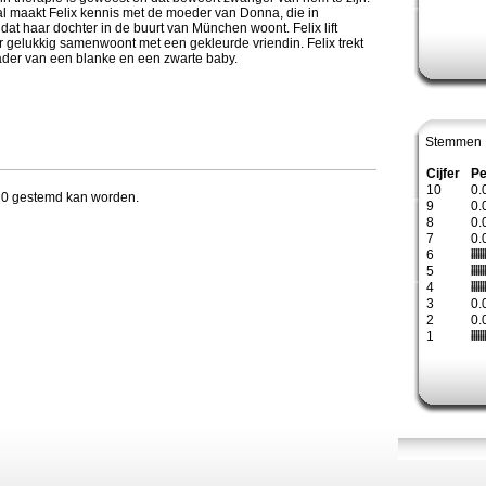
val maakt Felix kennis met de moeder van Donna, die in
 dat haar dochter in de buurt van München woont. Felix lift
gelukkig samenwoont met een gekleurde vriendin. Felix trekt
ader van een blanke en een zwarte baby.
Stemmen 
Cijfer
Pe
10
0.
en 0 gestemd kan worden.
9
0.
8
0.
7
0.
6
5
4
3
0.
2
0.
1