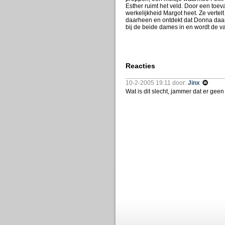
Esther ruimt het veld. Door een toe
werkelijkheid Margot heet. Ze vertelt
daarheen en ontdekt dat Donna daar 
bij de beide dames in en wordt de v
Reacties
10-2-2005 19:11 door:
Jinx
Wat is dit slecht, jammer dat er ge