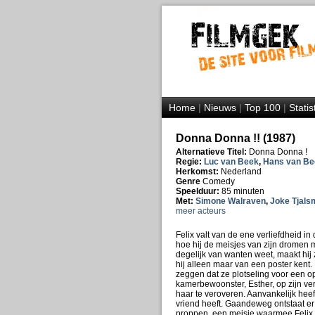
Home
|
Nieuws
|
Top 100
|
Statis
Donna Donna !! (1987)
Alternatieve Titel:
Donna Donna !
Regie:
Luc van Beek
,
Hans van Be
Herkomst:
Nederland
Genre
Comedy
Speelduur:
85 minuten
Met:
Simone Walraven
,
Joke Tjals
meer acteurs
Felix valt van de ene verliefdheid in
hoe hij de meisjes van zijn dromen m
degelijk van wanten weet, maakt hij
hij alleen maar van een poster kent. 
zeggen dat ze plotseling voor een o
kamerbewoonster, Esther, op zijn verd
haar te veroveren. Aanvankelijk heef
vriend heeft. Gaandeweg ontstaat er
proppen, een meisje waarmee Felix i