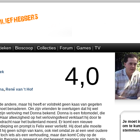
tieken
|
Bioscoop
|
Collecties
|
Forum
|
Games
|
TV
4,0
ek
ma
,
René van 't Hof
 de andere, maar hij heeft er volstrekt geen kaas van gegeten
oet benaderen. Om zijn vrienden te overtuigen dat hij wel
 zijn verloving met Donna bekend. Donna is een fotomodel, die
Haar afwezigheid op het verlovingsfeest verklaart hij door te
Je moet i
pdracht naar het buitenland moest. Er komt een nieuwe
om te ku
ieping en prompt is Felix weer verliefd. Hij doet alle moeite
stemmen
t hij geen schijn van kans, ook niet omdat ze al een veel oudere
 toch iets als een verhouding, maar dan komt Coby op de
n therapie is geweest en dat beweert zwanger van hem te zijn.