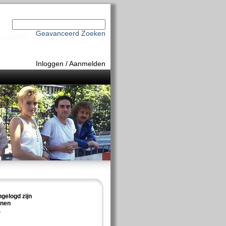
Geavanceerd Zoeken
Inloggen
/
Aanmelden
ngelogd zijn
nnen
.