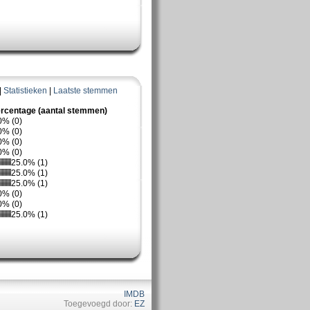
|
Statistieken
|
Laatste stemmen
rcentage (aantal stemmen)
0% (0)
0% (0)
0% (0)
0% (0)
25.0% (1)
25.0% (1)
25.0% (1)
0% (0)
0% (0)
25.0% (1)
IMDB
Toegevoegd door:
EZ