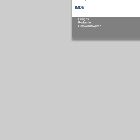
IMDb
Filmgek
Redactie
Hollywoodwijzer