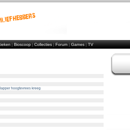
tieken
|
Bioscoop
|
Collecties
|
Forum
|
Games
|
TV
lapper hoogtevrees kreeg