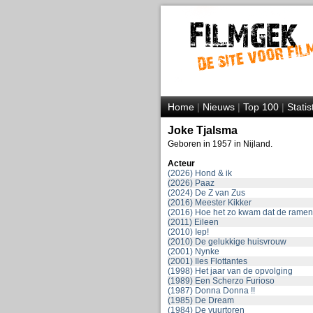
Home
|
Nieuws
|
Top 100
|
Statis
Joke Tjalsma
Geboren in 1957 in Nijland.
Acteur
(2026) Hond & ik
(2026) Paaz
(2024) De Z van Zus
(2016) Meester Kikker
(2016) Hoe het zo kwam dat de ramen
(2011) Eileen
(2010) Iep!
(2010) De gelukkige huisvrouw
(2001) Nynke
(2001) Iles Flottantes
(1998) Het jaar van de opvolging
(1989) Een Scherzo Furioso
(1987) Donna Donna !!
(1985) De Dream
(1984) De vuurtoren