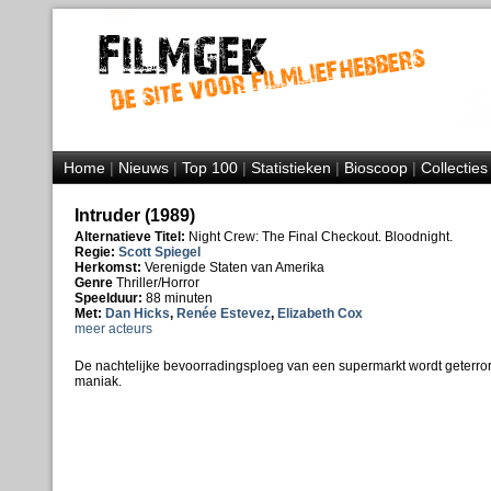
Home
|
Nieuws
|
Top 100
|
Statistieken
|
Bioscoop
|
Collecties
Intruder (1989)
Alternatieve Titel:
Night Crew: The Final Checkout. Bloodnight.
Regie:
Scott Spiegel
Herkomst:
Verenigde Staten van Amerika
Genre
Thriller/Horror
Speelduur:
88 minuten
Met:
Dan Hicks
,
Renée Estevez
,
Elizabeth Cox
meer acteurs
De nachtelijke bevoorradingsploeg van een supermarkt wordt geterr
maniak.