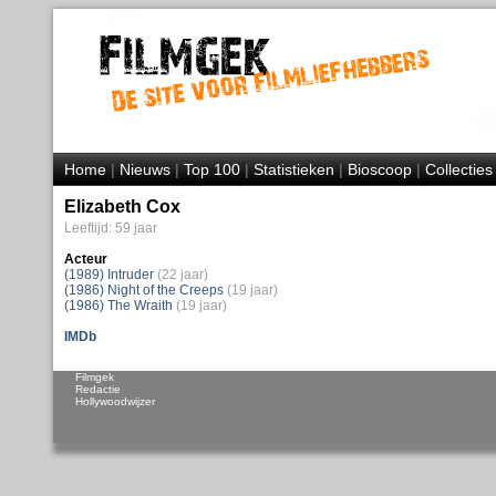
Home
|
Nieuws
|
Top 100
|
Statistieken
|
Bioscoop
|
Collecties
Elizabeth Cox
Leeftijd: 59 jaar
Acteur
(1989) Intruder
(22 jaar)
(1986) Night of the Creeps
(19 jaar)
(1986) The Wraith
(19 jaar)
IMDb
Filmgek
Redactie
Hollywoodwijzer