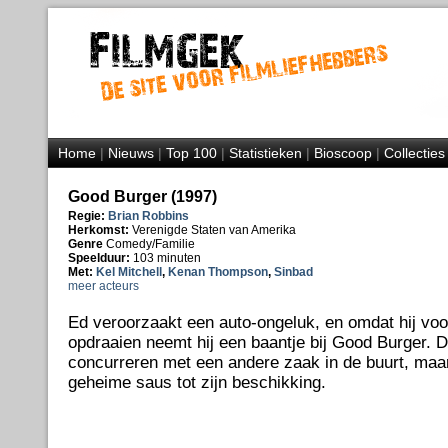
Home
|
Nieuws
|
Top 100
|
Statistieken
|
Bioscoop
|
Collecties
Good Burger (1997)
Regie:
Brian Robbins
Herkomst:
Verenigde Staten van Amerika
Genre
Comedy/Familie
Speelduur:
103 minuten
Met:
Kel Mitchell
,
Kenan Thompson
,
Sinbad
meer acteurs
Ed veroorzaakt een auto-ongeluk, en omdat hij vo
opdraaien neemt hij een baantje bij Good Burger. 
concurreren met een andere zaak in de buurt, maa
geheime saus tot zijn beschikking.