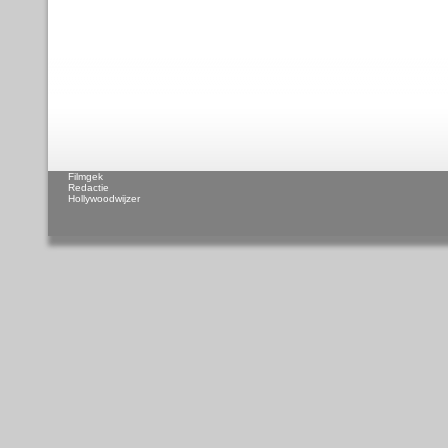
Filmgek
Redactie
Hollywoodwijzer