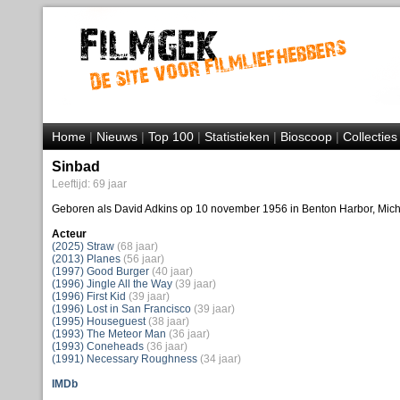
Home
|
Nieuws
|
Top 100
|
Statistieken
|
Bioscoop
|
Collecties
Sinbad
Leeftijd: 69 jaar
Geboren als David Adkins op 10 november 1956 in Benton Harbor, Mich
Acteur
(2025) Straw
(68 jaar)
(2013) Planes
(56 jaar)
(1997) Good Burger
(40 jaar)
(1996) Jingle All the Way
(39 jaar)
(1996) First Kid
(39 jaar)
(1996) Lost in San Francisco
(39 jaar)
(1995) Houseguest
(38 jaar)
(1993) The Meteor Man
(36 jaar)
(1993) Coneheads
(36 jaar)
(1991) Necessary Roughness
(34 jaar)
IMDb