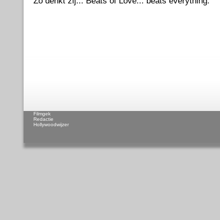
Zo denkt zij... Beats of Love... beats everything.
Filmgek
Redactie
Hollywoodwijzer