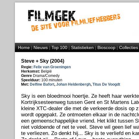
Home
|
Nieuws
|
Top 100
|
Statistieken
|
Bioscoop
|
Collecties
Steve + Sky (2004)
Regie:
Felix van Groeningen
Herkomst:
België
Genre
Drama/Comedy
Speelduur:
100 minuten
Met:
Delfine Bafort
,
Johan Heldenbergh
,
Titus De Voogdt
Sky is een bloedmooi hoertje. Ze heeft haar werkte
Kortrijksesteenweg tussen Gent en St Martens Lat
kleine XTC-dealer die met de verkeerde dosis op za
wordt opgepakt. Ze ontmoeten elkaar in de nachtc
een gemeenschappelijke vriend. Het klikt tussen 
niet voldoende of net te veel. Steve wil geen lief wa
te verliezen. Zo denkt hij... Sky is te verliefd en k