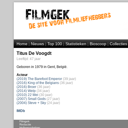
Home
|
Nieuws
|
Top 100
|
Statistieken
|
Bioscoop
|
Collecties
Titus De Voogdt
Leeftijd: 47 jaar
Geboren in 1979 in Gent, België.
Acteur
(2019) The Barefoot Emperor
(39 jaar)
(2016) King of the Belgians
(36 jaar)
(2016) Broer
(36 jaar)
(2014) Welp
(34 jaar)
(2010) 22 Mei
(30 jaar)
(2007) Small Gods
(27 jaar)
(2004) Steve + Sky
(24 jaar)
IMDb
Filmgek
Redactie
Hollywoodwijzer