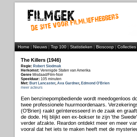
Home
|
Nieuws
|
Top 100
|
Statistieken
|
Bioscoop
|
Collecties
The Killers (1946)
Regie:
Robert Siodmak
Herkomst:
Verenigde Staten van Amerika
Genre
Misdaad/Film-Noir
Speelduur:
105 minuten
Met:
Burt Lancaster
,
Ava Gardner
,
Edmond O'Brien
meer acteurs
Een benzinepompbediende wordt meedogenloos do
twee professionele huurmoordenaars. Verzekerings
(O'Brien) raakt geïnteresseerd in de zaak en graaft
de dode. Hij blijkt een ex-bokser te zijn 'the Swed
verder afzakte. Reardon ontdekt meer en meer van
vooral dat het iets te maken heeft met de mysterieu