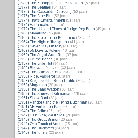
(1980) The Kidnapping of the President
(57 jaar)
(1977) The Sentinel
(54 jaar)
(1976) The Cassandra Crossing
(53 jaar)
(1976) The Blue Bird
(53 jaar)
(1974) That's Entertainment!
(51 jaar)
(1974) Earthquake
(51 jaar)
(1972) The Life and Times of Judge Roy Bean
(49 jaar)
(1968) Mayerling
(45 jaar)
(1966) The Bible: in the Beginning
(43 jaar)
(1964) The Night of the Iguana
(41 jaar)
(1964) Seven Days in May
(41 jaar)
(1963) 55 Days at Peking
(40 jaar)
(1960) The Angel Wore Red
(37 jaar)
(1959) On the Beach
(36 jaar)
(1957) The Little Hut
(34 jaar)
(1956) Bhowani Junction
(33 jaar)
(1954) The Barefoot Contessa
(31 jaar)
(1953) Ride, Vaquero!
(30 jaar)
(1953) Knights of the Round Table
(30 jaar)
(1953) Mogambo
(30 jaar)
(1953) The Band Wagon
(30 jaar)
(1952) The Snows of Kilimanjaro
(29 jaar)
(1951) Show Boat
(28 jaar)
(1951) Pandora and the Flying Dutchman
(28 jaar)
(1951) My Forbidden Past
(28 jaar)
(1949) The Bribe
(26 jaar)
(1949) East Side, West Side
(26 jaar)
(1949) The Great Sinner
(26 jaar)
(1948) One Touch of Venus
(25 jaar)
(1947) The Hucksters
(24 jaar)
(1946) The Killers
(23 jaar)