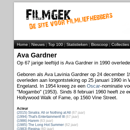
Home
|
Nieuws
|
Top 100
|
Statistieken
|
Bioscoop
|
Collecties
Ava Gardner
Op 67 jarige leeftijd is Ava Gardner in 1990 overlede
Geboren als Ava Lavinia Gardner op 24 december 1
overleden aan longontsteking op 25 januari 1990 in
Engeland. In 1954 kreeg ze een
Oscar
-nominatie vo
"Mogambo" (1953). Sinds 8 februari 1960 heeft ze e
Hollywood Walk of Fame, op 1560 Vine Street.
Acteur
(2015) Sinatra: All or Nothing at All
(67 jaar)
(1994) That's Entertainment! III
(67 jaar)
(1986) Harem
(63 jaar)
(1985) The Long Hot Summer
(62 jaar)
(1983) Regina
(60 jaar)