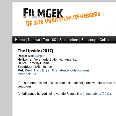
Home
|
Nieuws
|
Top 100
|
Statistieken
|
Bioscoop
|
Collecties
The Upside (2017)
Regie:
Neil Burger
Herkomst:
Verenigde Staten van Amerika
Genre
Comedy/Drama
Speelduur:
125 minuten
Met:
Kevin Hart
,
Bryan Cranston
,
Nicole Kidman
meer acteurs
Een aan een rolstoel gekluisterde miljonair krijgt een werkloze man m
verzorger.
Amerikaanse herverfilming van de Franse film
Intouchables (2011)
.