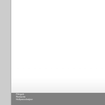
Filmgek
Redactie
Hollywoodwijzer