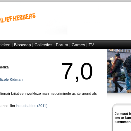
tieken
|
Bioscoop
|
Collecties
|
Forum
|
Games
|
TV
7,0
merika
icole Kidman
ljonair krijgt een werkloze man met criminele achtergrond als
ranse film
Intouchables (2011)
.
Je moet i
om te ku
stemmen