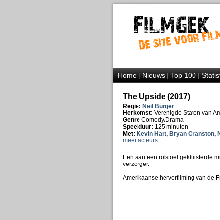
Home
|
Nieuws
|
Top 100
|
Statis
The Upside (2017)
Regie:
Neil Burger
Herkomst:
Verenigde Staten van A
Genre
Comedy/Drama
Speelduur:
125 minuten
Met:
Kevin Hart
,
Bryan Cranston
,
N
meer acteurs
Een aan een rolstoel gekluisterde mi
verzorger.
Amerikaanse herverfilming van de F