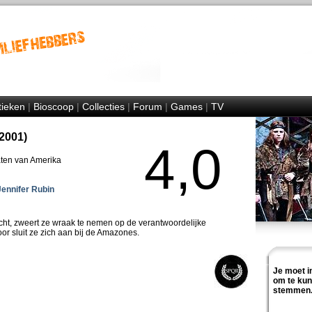
tieken
|
Bioscoop
|
Collecties
|
Forum
|
Games
|
TV
2001)
4,0
aten van Amerika
Jennifer Rubin
cht, zweert ze wraak te nemen op de verantwoordelijke
r sluit ze zich aan bij de Amazones.
Je moet i
om te ku
stemmen