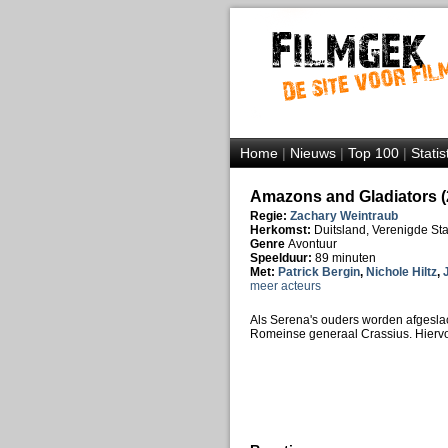
Home
|
Nieuws
|
Top 100
|
Statis
Amazons and Gladiators (
Regie:
Zachary Weintraub
Herkomst:
Duitsland, Verenigde St
Genre
Avontuur
Speelduur:
89 minuten
Met:
Patrick Bergin
,
Nichole Hiltz
,
meer acteurs
Als Serena's ouders worden afgesla
Romeinse generaal Crassius. Hiervoo