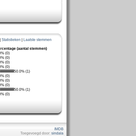
|
Statistieken
|
Laatste stemmen
rcentage (aantal stemmen)
0% (0)
0% (0)
0% (0)
0% (0)
50.0% (1)
0% (0)
0% (0)
0% (0)
50.0% (1)
0% (0)
IMDB
Toegevoegd door:
sindala