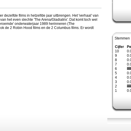
er dezelfde films in hetzelfde jaar uitbrengen. Het 'verhaal' van
t van het even slechte 'The Arena/Gladiatrix'. Dat komt toch wel
beroemde' onderwaterjaar 1989 herinneren (The
ook de 2 Robin Hood films en de 2 Columbus films. Er wordt
Stemmen 
Cijfer
Pe
10
0.
9
0.
8
0.
7
0.
6
5
0.
4
0.
3
0.
2
1
0.