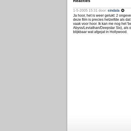
Reacties
1-5-2005 15:31 door:
sindala
Ja hoor, het is weer gelukt: 2 ongeve
deze film is precies hetzelfde als da
vaak voor hoor. Ik kan me nog het '
Abyss/Leviathan/Deepstar Six), als 
blijkbaar wat afgejat in Hollywood.