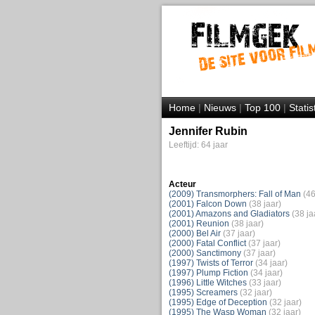
Home
|
Nieuws
|
Top 100
|
Statis
Jennifer Rubin
Leeftijd: 64 jaar
Acteur
(2009) Transmorphers: Fall of Man
(46
(2001) Falcon Down
(38 jaar)
(2001) Amazons and Gladiators
(38 ja
(2001) Reunion
(38 jaar)
(2000) Bel Air
(37 jaar)
(2000) Fatal Conflict
(37 jaar)
(2000) Sanctimony
(37 jaar)
(1997) Twists of Terror
(34 jaar)
(1997) Plump Fiction
(34 jaar)
(1996) Little Witches
(33 jaar)
(1995) Screamers
(32 jaar)
(1995) Edge of Deception
(32 jaar)
(1995) The Wasp Woman
(32 jaar)