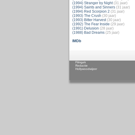
(1994) Stranger by Night
(31 jaar)
(1994) Saints and Sinners
(31 jaar)
(1994) Red Scorpion 2
(31 jaar)
(1993) The Crush
(30 jaar)
(1993) Bitter Harvest
(30 jaar)
(1992) The Fear Inside
(29 jaar)
(1991) Delusion
(28 jaar)
(1988) Bad Dreams
(25 jaar)
IMDb
Filmgek
Redactie
Hollywoodwijzer