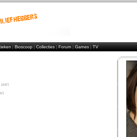
tieken
|
Bioscoop
|
Collecties
|
Forum
|
Games
|
TV
 jaar)
ar)