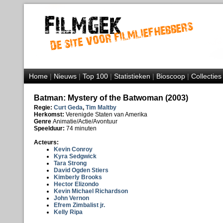
Home
|
Nieuws
|
Top 100
|
Statistieken
|
Bioscoop
|
Collecties
Batman: Mystery of the Batwoman (2003)
Regie:
Curt Geda
,
Tim Maltby
Herkomst:
Verenigde Staten van Amerika
Genre
Animatie/Actie/Avontuur
Speelduur:
74 minuten
Acteurs:
Kevin Conroy
Kyra Sedgwick
Tara Strong
David Ogden Stiers
Kimberly Brooks
Hector Elizondo
Kevin Michael Richardson
John Vernon
Efrem Zimbalist jr.
Kelly Ripa