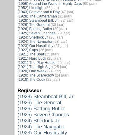
(1956) Around the World in Eighty Days
(60 jaar)
(1952) Limelight
(56 jaar)
(1943) Forever and a Day
(47 jaar)
(1928) The Cameraman
(32 jaar)
(1928) Steamboat Bill, Jr.
(32 jaar)
(1926) The General
(30 jaar)
(1926) Battling Butler
(30 jaar)
(1925) Seven Chances
(29 jaar)
(1924) Sherlock Jr.
(28 jaar)
(1924) The Navigator
(28 jaar)
(1923) Our Hospitality
(27 jaar)
(1922) Cops
(26 jaar)
(1921) The Boat
(25 jaar)
(1921) Hard Luck
(25 jaar)
(1921) The Play House
(25 jaar)
(1921) The High Sign
(25 jaar)
(1920) One Week
(24 jaar)
(1920) The Scarecrow
(24 jaar)
(1918) The Cook
(22 jaar)
Regisseur
(1928) Steamboat Bill, Jr.
(1926) The General
(1926) Battling Butler
(1925) Seven Chances
(1924) Sherlock Jr.
(1924) The Navigator
(1923) Our Hospitality