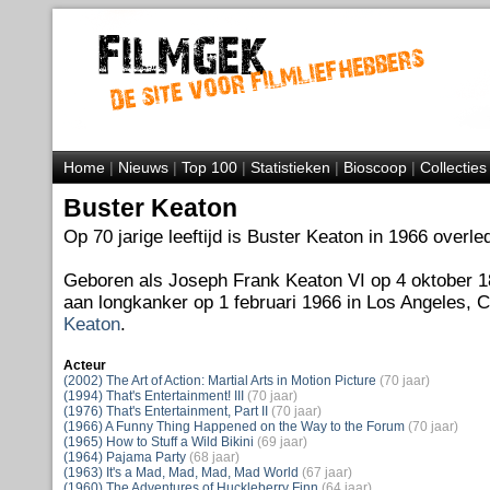
Home
|
Nieuws
|
Top 100
|
Statistieken
|
Bioscoop
|
Collecties
Buster Keaton
Op 70 jarige leeftijd is Buster Keaton in 1966 overle
Geboren als Joseph Frank Keaton VI op 4 oktober 1
aan longkanker op 1 februari 1966 in Los Angeles, C
Keaton
.
Acteur
(2002) The Art of Action: Martial Arts in Motion Picture
(70 jaar)
(1994) That's Entertainment! III
(70 jaar)
(1976) That's Entertainment, Part II
(70 jaar)
(1966) A Funny Thing Happened on the Way to the Forum
(70 jaar)
(1965) How to Stuff a Wild Bikini
(69 jaar)
(1964) Pajama Party
(68 jaar)
(1963) It's a Mad, Mad, Mad, Mad World
(67 jaar)
(1960) The Adventures of Huckleberry Finn
(64 jaar)