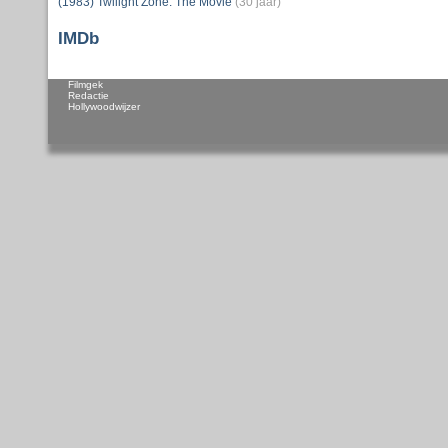
(1983) Twilight Zone: The Movie
(30 jaar)
IMDb
Filmgek
Redactie
Hollywoodwijzer