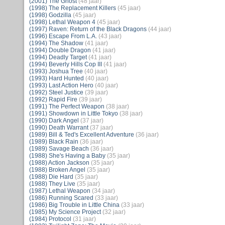
(2001) The Ghost
(48 jaar)
(1998) The Replacement Killers
(45 jaar)
(1998) Godzilla
(45 jaar)
(1998) Lethal Weapon 4
(45 jaar)
(1997) Raven: Return of the Black Dragons
(44 jaar)
(1996) Escape From L.A.
(43 jaar)
(1994) The Shadow
(41 jaar)
(1994) Double Dragon
(41 jaar)
(1994) Deadly Target
(41 jaar)
(1994) Beverly Hills Cop III
(41 jaar)
(1993) Joshua Tree
(40 jaar)
(1993) Hard Hunted
(40 jaar)
(1993) Last Action Hero
(40 jaar)
(1992) Steel Justice
(39 jaar)
(1992) Rapid Fire
(39 jaar)
(1991) The Perfect Weapon
(38 jaar)
(1991) Showdown in Little Tokyo
(38 jaar)
(1990) Dark Angel
(37 jaar)
(1990) Death Warrant
(37 jaar)
(1989) Bill & Ted's Excellent Adventure
(36 jaar)
(1989) Black Rain
(36 jaar)
(1989) Savage Beach
(36 jaar)
(1988) She's Having a Baby
(35 jaar)
(1988) Action Jackson
(35 jaar)
(1988) Broken Angel
(35 jaar)
(1988) Die Hard
(35 jaar)
(1988) They Live
(35 jaar)
(1987) Lethal Weapon
(34 jaar)
(1986) Running Scared
(33 jaar)
(1986) Big Trouble in Little China
(33 jaar)
(1985) My Science Project
(32 jaar)
(1984) Protocol
(31 jaar)