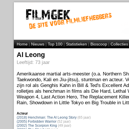
Home
|
Nieuws
|
Top 100
|
Statistieken
|
Bioscoop
|
Collecties
Al Leong
Leeftijd: 73 jaar
Amerikaanse martial arts-meester (o.a. Northern Sh
Taekwondo, Kali en Jiu-jitsu), stuntman en acteur. 
zijn rol als Genghis Kahn in Bill & Ted's Excellent Ad
rolletjes als henchman in films als Die Hard, Lethal
Weapon 4, Last Action Hero, The Replacement Kille
Rain, Showdown in Little Tokyo en Big Trouble in Litt
Acteur
(2018) Henchman: The Al Leong Story
(65 jaar)
(2005) Forbidden Warrior
(52 jaar)
(2002) The Scorpion King
(49 jaar)