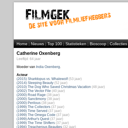
Home
|
Nieuws
|
Top 100
|
Statistieken
|
Bioscoop
|
Collecties
Catherine Oxenberg
Leeftijd: 64 jaar
Moeder van
India Oxenberg
.
Acteur
(2015) Sharktopus vs. Whalewolf
(53 jaar)
(2014) Sleeping Beauty
(52 jaar)
(2010) The Dog Who Saved Christmas Vacation
(48 jaar)
(2002) The Vector File
(40 jaar)
(2000) Road Rage
(38 jaar)
(2000) Sanctimony
(38 jaar)
(2000) Perilous
(38 jaar)
(1999) The Collectors
(37 jaar)
(1999) Time Served
(37 jaar)
(1999) The Omega Code
(37 jaar)
(1999) Arthur's Quest
(37 jaar)
(1999) The Time Shifters
(37 jaar)
(1994) Treacherous Beauties
(32 jaar)