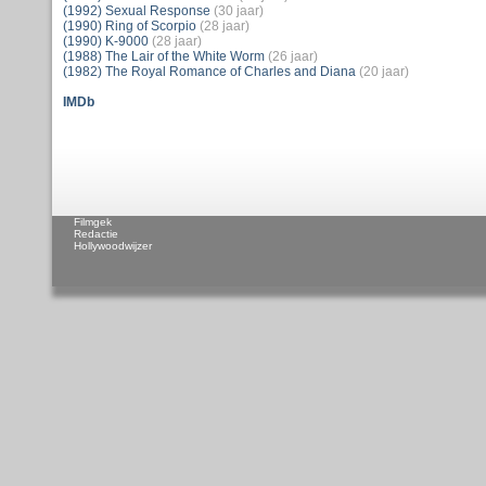
(1992) Sexual Response
(30 jaar)
(1990) Ring of Scorpio
(28 jaar)
(1990) K-9000
(28 jaar)
(1988) The Lair of the White Worm
(26 jaar)
(1982) The Royal Romance of Charles and Diana
(20 jaar)
IMDb
Filmgek
Redactie
Hollywoodwijzer