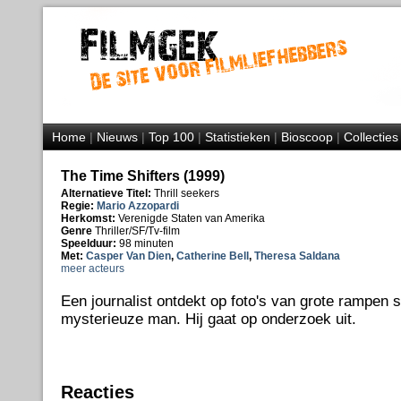
Home
|
Nieuws
|
Top 100
|
Statistieken
|
Bioscoop
|
Collecties
The Time Shifters (1999)
Alternatieve Titel:
Thrill seekers
Regie:
Mario Azzopardi
Herkomst:
Verenigde Staten van Amerika
Genre
Thriller/SF/Tv-film
Speelduur:
98 minuten
Met:
Casper Van Dien
,
Catherine Bell
,
Theresa Saldana
meer acteurs
Een journalist ontdekt op foto's van grote rampen 
mysterieuze man. Hij gaat op onderzoek uit.
Reacties