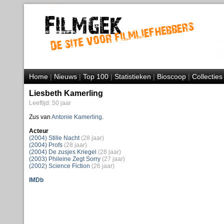
Home
|
Nieuws
|
Top 100
|
Statistieken
|
Bioscoop
|
Collecties
Liesbeth Kamerling
Leeftijd: 50 jaar
Zus van
Antonie Kamerling
.
Acteur
(2004) Stille Nacht
(28 jaar)
(2004) Profs
(28 jaar)
(2004) De zusjes Kriegel
(28 jaar)
(2003) Phileine Zegt Sorry
(27 jaar)
(2002) Science Fiction
(26 jaar)
IMDb