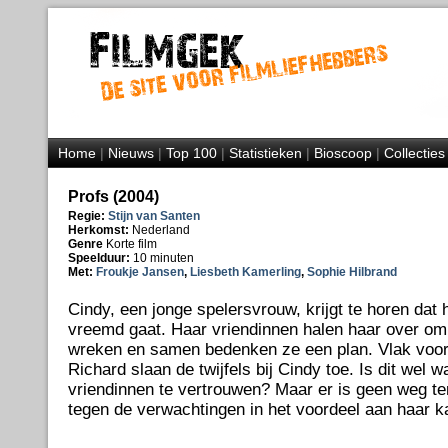
Home
|
Nieuws
|
Top 100
|
Statistieken
|
Bioscoop
|
Collecties
Profs (2004)
Regie:
Stijn van Santen
Herkomst:
Nederland
Genre
Korte film
Speelduur:
10 minuten
Met:
Froukje Jansen
,
Liesbeth Kamerling
,
Sophie Hilbrand
Cindy, een jonge spelersvrouw, krijgt te horen dat
vreemd gaat. Haar vriendinnen halen haar over om
wreken en samen bedenken ze een plan. Vlak voor
Richard slaan de twijfels bij Cindy toe. Is dit wel w
vriendinnen te vertrouwen? Maar er is geen weg t
tegen de verwachtingen in het voordeel aan haar ka