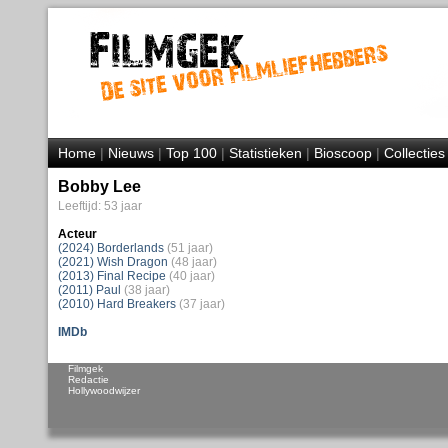
Home
|
Nieuws
|
Top 100
|
Statistieken
|
Bioscoop
|
Collecties
Bobby Lee
Leeftijd: 53 jaar
Acteur
(2024) Borderlands
(51 jaar)
(2021) Wish Dragon
(48 jaar)
(2013) Final Recipe
(40 jaar)
(2011) Paul
(38 jaar)
(2010) Hard Breakers
(37 jaar)
IMDb
Filmgek
Redactie
Hollywoodwijzer