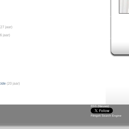
(27 jaar)
6 jaar)
cide
(20 jaar)
RSS (Nieuws)
Filmgek Search Engine