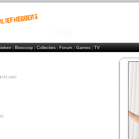
tieken
|
Bioscoop
|
Collecties
|
Forum
|
Games
|
TV
s
(41 jaar)
ar)