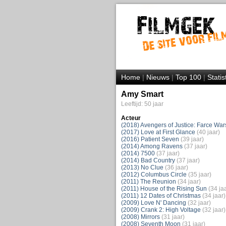
Home
|
Nieuws
|
Top 100
|
Statis
Amy Smart
Leeftijd: 50 jaar
Acteur
(2018) Avengers of Justice: Farce War
(2017) Love at First Glance
(40 jaar)
(2016) Patient Seven
(39 jaar)
(2014) Among Ravens
(37 jaar)
(2014) 7500
(37 jaar)
(2014) Bad Country
(37 jaar)
(2013) No Clue
(36 jaar)
(2012) Columbus Circle
(35 jaar)
(2011) The Reunion
(34 jaar)
(2011) House of the Rising Sun
(34 ja
(2011) 12 Dates of Christmas
(34 jaar)
(2009) Love N' Dancing
(32 jaar)
(2009) Crank 2: High Voltage
(32 jaar)
(2008) Mirrors
(31 jaar)
(2008) Seventh Moon
(31 jaar)