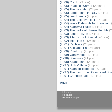
(2006) Crank
(29 jaar)
(2006) Peaceful Warrior
(29 jaar)
(2005) The Best Man
(28 jaar)
(2005) Bigger Than the Sky
(28 jaar)
(2005) Just Friends
(28 jaar)
(2004) The Butterfly Effect
(27 jaar)
(2004) Win a Date with Tad Hamilton!
(2004) Starsky & Hutch
(27 jaar)
(2003) The Battle of Shaker Heights
(2
(2003) Blind Horizon
(26 jaar)
(2003) After School Special
(26 jaar)
(2002) Interstate 60
(25 jaar)
(2001) Rat Race
(24 jaar)
(2001) Scotland, Pa.
(24 jaar)
(2000) Road Trip
(23 jaar)
(1999) Varsity Blues
(22 jaar)
(1998) Starstruck
(21 jaar)
(1998) Strangeland
(21 jaar)
(1997) High Voltage
(20 jaar)
(1997) Starship Troopers
(20 jaar)
(1997) The Last Time I Committed Sui
(1997) Campfire Tales
(20 jaar)
IMDb
Filmgek
Redactie
Hollywoodwijzer