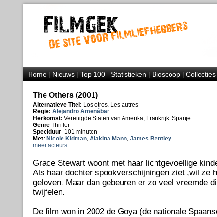
Home
|
Nieuws
|
Top 100
|
Statistieken
|
Bioscoop
|
Collecties
The Others (2001)
Alternatieve Titel:
Los otros. Les autres.
Regie:
Alejandro Amenábar
Herkomst:
Verenigde Staten van Amerika, Frankrijk, Spanje
Genre
Thriller
Speelduur:
101 minuten
Met:
Nicole Kidman
,
Alakina Mann
,
James Bentley
meer acteurs
Grace Stewart woont met haar lichtgevoellige kinde
Als haar dochter spookverschijningen ziet ,wil ze h
geloven. Maar dan gebeuren er zo veel vreemde din
twijfelen.
De film won in 2002 de Goya (de nationale Spaanse 