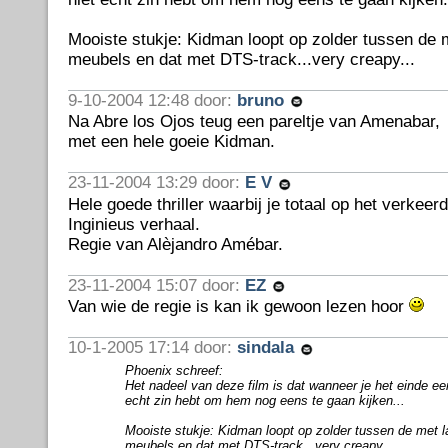
Mooiste stukje: Kidman loopt op zolder tussen de 
meubels en dat met DTS-track...very creapy...
9-10-2004 12:48 door:
bruno
Na Abre los Ojos teug een pareltje van Amenabar,
met een hele goeie Kidman.
23-11-2004 13:29 door:
E V
Hele goede thriller waarbij je totaal op het verkee
Inginieus verhaal.
Regie van Alèjandro Amébar.
23-11-2004 15:07 door:
EZ
Van wie de regie is kan ik gewoon lezen hoor
10-1-2005 17:14 door:
sindala
Phoenix schreef:
Het nadeel van deze film is dat wanneer je het einde ee
echt zin hebt om hem nog eens te gaan kijken...
Mooiste stukje: Kidman loopt op zolder tussen de met 
meubels en dat met DTS-track...very creapy...