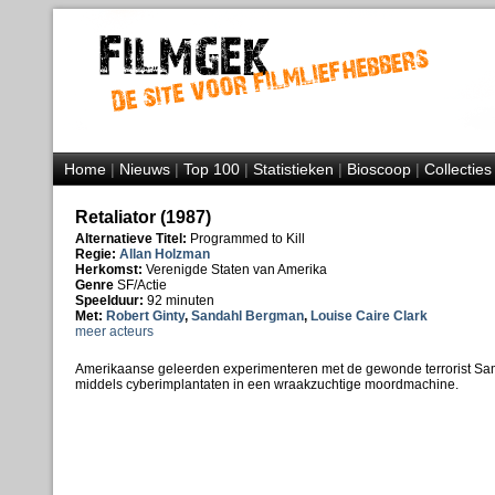
Home
|
Nieuws
|
Top 100
|
Statistieken
|
Bioscoop
|
Collecties
Retaliator (1987)
Alternatieve Titel:
Programmed to Kill
Regie:
Allan Holzman
Herkomst:
Verenigde Staten van Amerika
Genre
SF/Actie
Speelduur:
92 minuten
Met:
Robert Ginty
,
Sandahl Bergman
,
Louise Caire Clark
meer acteurs
Amerikaanse geleerden experimenteren met de gewonde terrorist Sa
middels cyberimplantaten in een wraakzuchtige moordmachine.