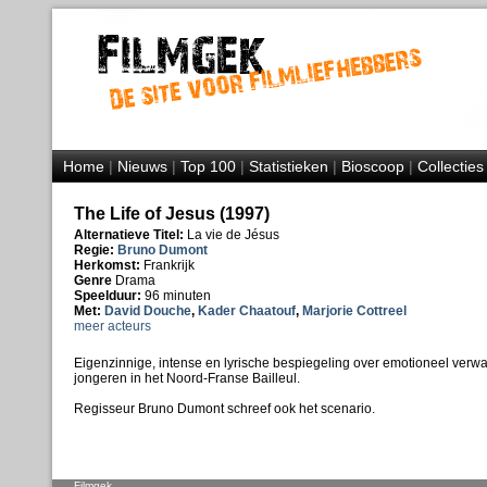
Home
|
Nieuws
|
Top 100
|
Statistieken
|
Bioscoop
|
Collecties
The Life of Jesus (1997)
Alternatieve Titel:
La vie de Jésus
Regie:
Bruno Dumont
Herkomst:
Frankrijk
Genre
Drama
Speelduur:
96 minuten
Met:
David Douche
,
Kader Chaatouf
,
Marjorie Cottreel
meer acteurs
Eigenzinnige, intense en lyrische bespiegeling over emotioneel verw
jongeren in het Noord-Franse Bailleul.
Regisseur Bruno Dumont schreef ook het scenario.
Filmgek