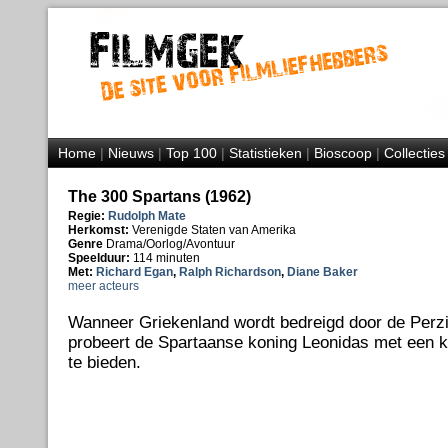
Home
|
Nieuws
|
Top 100
|
Statistieken
|
Bioscoop
|
Collecties
The 300 Spartans (1962)
Regie:
Rudolph Mate
Herkomst:
Verenigde Staten van Amerika
Genre
Drama/Oorlog/Avontuur
Speelduur:
114 minuten
Met:
Richard Egan
,
Ralph Richardson
,
Diane Baker
meer acteurs
Wanneer Griekenland wordt bedreigd door de Perzi
probeert de Spartaanse koning Leonidas met een k
te bieden.