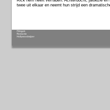
Rick hem heeft verraden. Achterdocht, jaloezie en 
twee uit elkaar en neemt hun strijd een dramatisc
Filmgek
Redactie
Hollywoodwijzer