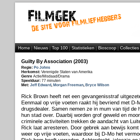
Home
|
Nieuws
|
Top 100
|
Statistieken
|
Bioscoop
|
Collecties
Guilty By Association (2003)
Regie:
Po Johns
Herkomst:
Verenigde Staten van Amerika
Genre
Actie/Misdaad/Drama
Speelduur:
77 minuten
Met:
Jeff Edward
,
Morgan Freeman
,
Bryce Wilson
Rick Brown heeft net een gevangenisstraf uitgezet
Eenmaal op vrije voeten raakt hij bevriend met D-
drugsdealer. Samen nemen ze in mum van tijd de h
hun stad over. Daarbij worden grof geweld en moo
criminele activiteiten trekken de aandacht van Luit
Rick laat arresteren. Door gebrek aan bewijs komt
weer op vrije voeten, waardoor bij D-Mo het vermo