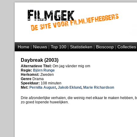
Home
|
Nieuws
|
Top 100
|
Statistieken
|
Bioscoop
|
Collecties
Daybreak (2003)
Alternatieve Titel:
Om jag vänder mig om
Regie:
Björn Runge
Herkomst:
Zweden
Genre
Drama
Speelduur:
108 minuten
Met:
Pernilla August
,
Jakob Eklund
,
Marie Richardson
Drie afzonderlijke verhalen, die weinig met elkaar te maken hebben, b
zo goed lopende huwelijken.