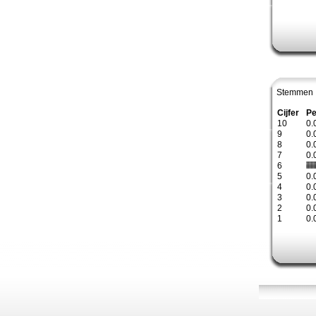
Stemmen 
Cijfer
Pe
10
0.
9
0.
8
0.
7
0.
6
5
0.
4
0.
3
0.
2
0.
1
0.