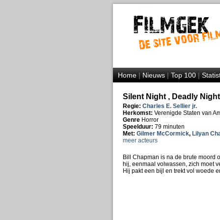
Home
|
Nieuws
|
Top 100
|
Statis
Silent Night , Deadly Night
Regie:
Charles E. Sellier jr.
Herkomst:
Verenigde Staten van A
Genre
Horror
Speelduur:
79 minuten
Met:
Gilmer McCormick
,
Lilyan Ch
meer acteurs
Bill Chapman is na de brute moord op
hij, eenmaal volwassen, zich moet 
Hij pakt een bijl en trekt vol woede e