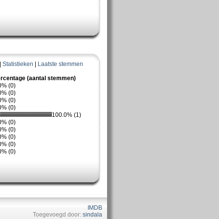
|
Statistieken
|
Laatste stemmen
rcentage (aantal stemmen)
0% (0)
0% (0)
0% (0)
0% (0)
100.0% (1)
0% (0)
0% (0)
0% (0)
0% (0)
0% (0)
IMDB
Toegevoegd door:
sindala