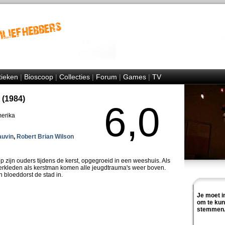
tieken
|
Bioscoop
|
Collecties
|
Forum
|
Games
|
TV
 (1984)
6,0
merika
auvin
,
Robert Brian Wilson
 zijn ouders tijdens de kerst, opgegroeid in een weeshuis. Als
verkleden als kerstman komen alle jeugdtrauma's weer boven.
n bloeddorst de stad in.
Je moet i
om te ku
stemmen