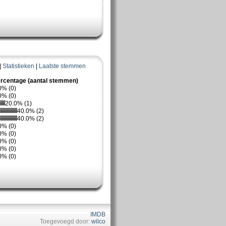
|
Statistieken
|
Laatste stemmen
rcentage (aantal stemmen)
0% (0)
0% (0)
20.0% (1)
40.0% (2)
40.0% (2)
0% (0)
0% (0)
0% (0)
0% (0)
0% (0)
IMDB
Toegevoegd door:
wilco