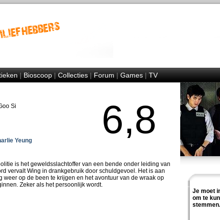
tieken
|
Bioscoop
|
Collecties
|
Forum
|
Games
|
TV
6,8
Goo Si
arlie Yeung
itie is het geweldsslachtoffer van een bende onder leiding van
oord vervalt Wing in drankgebruik door schuldgevoel. Het is aan
weer op de been te krijgen en het avontuur van de wraak op
ginnen. Zeker als het persoonlijk wordt.
Je moet i
om te ku
stemmen