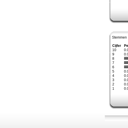
Stemmen 
Cijfer
Pe
10
0.
9
0.
8
7
6
5
0.
4
0.
3
0.
2
0.
1
0.