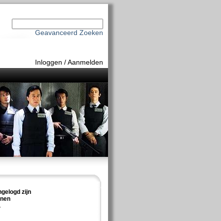
Geavanceerd Zoeken
Inloggen
/
Aanmelden
ngelogd zijn
nnen
.