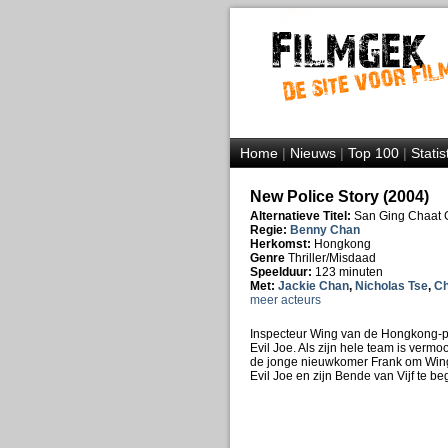
Home
|
Nieuws
|
Top 100
|
Statis
New Police Story (2004)
Alternatieve Titel:
San Ging Chaat 
Regie:
Benny Chan
Herkomst:
Hongkong
Genre
Thriller/Misdaad
Speelduur:
123 minuten
Met:
Jackie Chan
,
Nicholas Tse
,
Ch
meer acteurs
Inspecteur Wing van de Hongkong-pol
Evil Joe. Als zijn hele team is verm
de jonge nieuwkomer Frank om Wing 
Evil Joe en zijn Bende van Vijf te be