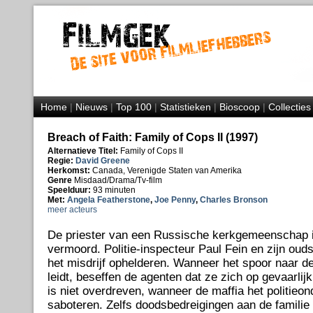
Home
|
Nieuws
|
Top 100
|
Statistieken
|
Bioscoop
|
Collecties
Breach of Faith: Family of Cops II (1997)
Alternatieve Titel:
Family of Cops II
Regie:
David Greene
Herkomst:
Canada, Verenigde Staten van Amerika
Genre
Misdaad/Drama/Tv-film
Speelduur:
93 minuten
Met:
Angela Featherstone
,
Joe Penny
,
Charles Bronson
meer acteurs
De priester van een Russische kerkgemeenschap is
vermoord. Politie-inspecteur Paul Fein en zijn ou
het misdrijf ophelderen. Wanneer het spoor naar d
leidt, beseffen de agenten dat ze zich op gevaarlij
is niet overdreven, wanneer de maffia het politieon
saboteren. Zelfs doodsbedreigingen aan de familie 